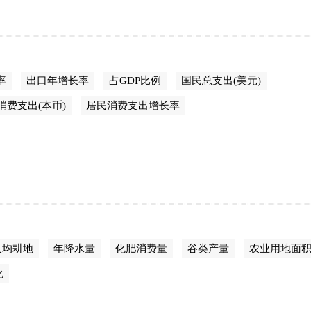
率
出口年增长率
占GDP比例
国民总支出(美元)
消费支出(本币)
居民消费支出增长率
人均耕地
年降水量
化肥消费量
谷类产量
农业用地面
化