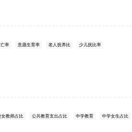
死亡率
意愿生育率
老人抚养比
少儿抚比率
校女教师占比
公共教育支出占比
中学教育
中学女生占比