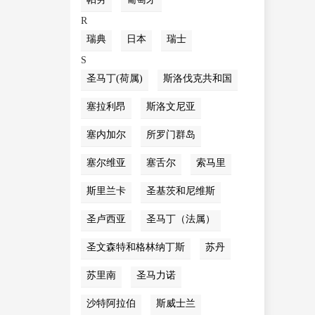
R
瑞典
日本
瑞士
S
圣马丁(荷属)
斯洛伐克共和国
塞拉利昂
斯洛文尼亚
塞内加尔
所罗门群岛
塞尔维亚
塞舌尔
索马里
斯里兰卡
圣基茨和尼维斯
圣卢西亚
圣马丁（法属）
圣文森特和格林纳丁斯
苏丹
苏里南
圣马力诺
沙特阿拉伯
斯威士兰