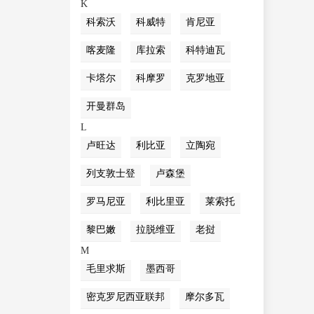
K
科索沃
科威特
肯尼亚
喀麦隆
库拉索
科特迪瓦
卡塔尔
科摩罗
克罗地亚
开曼群岛
L
卢旺达
利比亚
立陶宛
列支敦士登
卢森堡
罗马尼亚
利比里亚
莱索托
黎巴嫩
拉脱维亚
老挝
M
毛里求斯
墨西哥
密克罗尼西亚联邦
摩尔多瓦