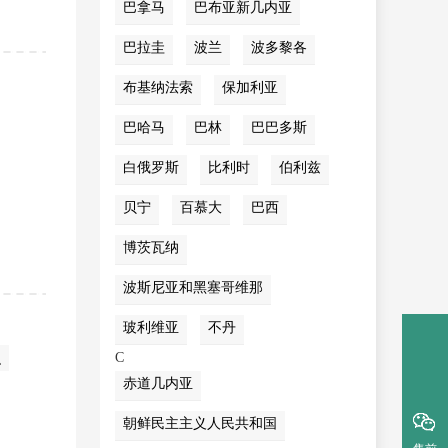
巴拿马
巴布亚新几内亚
巴拉圭
波兰
波多黎各
布基纳法索
保加利亚
巴哈马
巴林
巴巴多斯
白俄罗斯
比利时
伯利兹
贝宁
百慕大
巴西
博茨瓦纳
波斯尼亚和黑塞哥维那
玻利维亚
不丹
积
C
赤道几内亚
朝鲜民主主义人民共和国