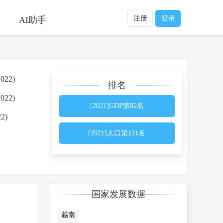
注册
登录
AI助手
022)
排名
022)
[2021]GDP第82名
2)
[2021]人口第121名
国家发展数据
越南