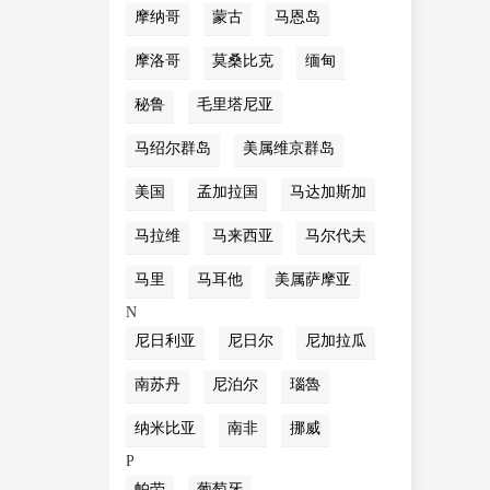
摩纳哥
蒙古
马恩岛
摩洛哥
莫桑比克
缅甸
秘鲁
毛里塔尼亚
马绍尔群岛
美属维京群岛
美国
孟加拉国
马达加斯加
马拉维
马来西亚
马尔代夫
马里
马耳他
美属萨摩亚
N
尼日利亚
尼日尔
尼加拉瓜
南苏丹
尼泊尔
瑙魯
纳米比亚
南非
挪威
P
帕劳
葡萄牙