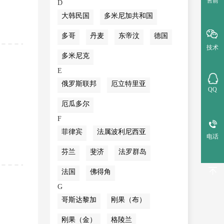
售前
D
大韩民国
多米尼加共和国
多哥
丹麦
东帝汶
德国
技术
多米尼克
E
俄罗斯联邦
厄立特里亚
QQ
厄瓜多尔
F
菲律宾
法属波利尼西亚
电话
芬兰
斐济
法罗群岛
法国
佛得角
G
哥斯达黎加
刚果（布）
刚果（金）
格陵兰