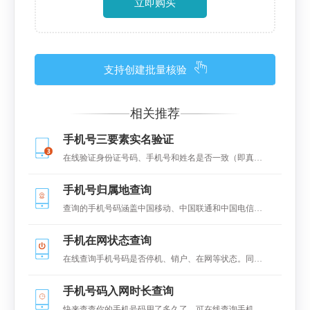
立即购买
支持创建批量核验
相关推荐
手机号三要素实名验证
在线验证身份证号码、手机号和姓名是否一致（即真
假）
手机号归属地查询
查询的手机号码涵盖中国移动、中国联通和中国电信的
移动手机号码（不包括固定电话号码），携号转网除
手机在网状态查询
外，查询结果包括归属省份、归属城市和卡类型。
在线查询手机号码是否停机、销户、在网等状态。同时
显示是否携号转。
手机号码入网时长查询
快来查查你的手机号码用了多久了。可在线查询手机号