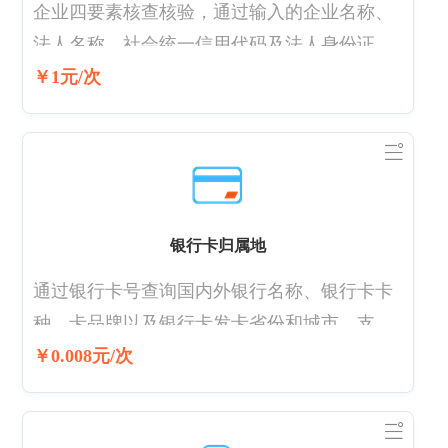
企业四要素核查核验，通过输入的企业名称、
法人名称、社会统一信用代码及法人身份证
号，验证四要素是否一致，企业信息是否真
￥1元/次
实、完整。
银行卡归属地
通过银行卡号查询国内外银行名称、银行卡卡
种、卡品牌以及银行卡发卡省份和城市，支持
借记卡和部分贷记卡的发卡省市查询。 若银行
￥0.008元/次
卡是农村信用社，归属地无法区分到城市，只
能到省份