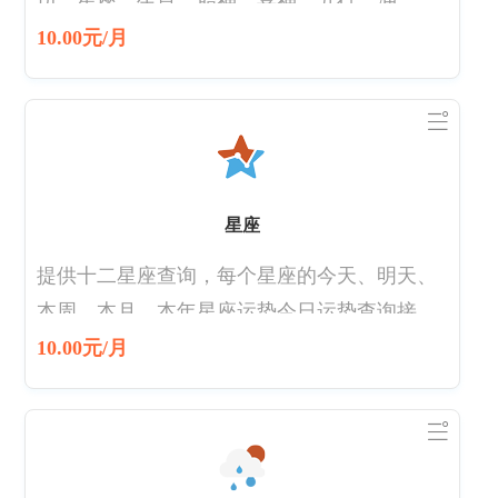
历、星座、生肖、胎神、喜神、五行、冲、
煞、吉日、值日天神、凶神、吉神宜趋、财
10.00元/月
神、喜神、福神、岁次、宜、忌、星期、八字
等黄历信息。
星座
提供十二星座查询，每个星座的今天、明天、
本周、本月、本年星座运势今日运势查询接
口。
10.00元/月