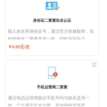
身份证二要素实名认证
输入姓名和身份证号，通过官方权威核查，实
时校验此二要素是否一致，同时返回生日、性
别、籍贯等信息 官方权威渠道， 精准核验，
￥0.09元/次
校验100%可靠; 高准确率-实时查询零缓存，毫
秒级响应， 准确率99.99%; 专业服务-7*24小时
服务，极速响应，为用户保驾护航; 支持批量
核验功能 为保护个人信息，相同姓名或者号码
不允许频繁核验
手机运营商二要素
通过电信运营商验证手机号码与姓名是否一
致。广泛用于实名注册、风控审核等场景，如