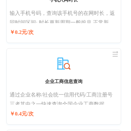
输入手机号码，查询该手机号的在网时长，返
回时间区间; 时长更新周期一般按月,正常新号
码入网一个月左右可查询 查询结果区间：[0,3),
￥0.2元/次
[3,6), [6,12), [12,24), [24,-1)(单位为月) 直连官
方权威渠道，稳定可靠; 极速响应-毫秒级响
应，快速实现精准查询; 高稳定性-双通道自动
切换，保证业务不间断; 专业服务-7*24小时服
务，极速响应，为用户保驾护航;
企业工商信息查询
通过企业名称/社会统一信用代码/工商注册号
三者其中之一快速查询全国企业工商数据，可
查得企业工商基本信息。如：企业工商基本信
￥0.4元/次
息，企业法人，经营状态，注册资本，以及股