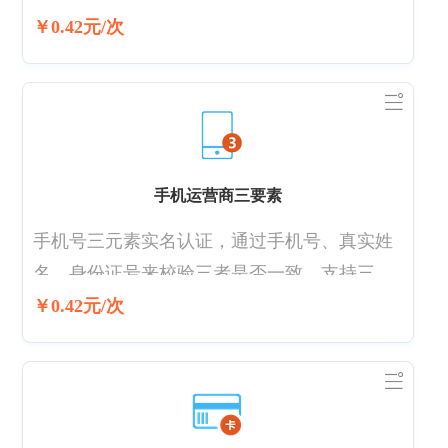
电商、游戏、直播、金融等需要用户实名认证
￥0.42元/次
的场景。支持携号转网核验。更新周期：联通
T+1 电信T+3 移动T+3~5 均为工作日 若是政企
号，电信和联通可支持使用人的身份证号码
+手机号+姓名核验，电信二要素支持企业名字
+手机号的核验 支持号段：点击查看
手机运营商三要素
手机号三元素实名认证，通过手机号、真实姓
名、身份证号来校验三者是否一致。支持三大
运营商携号转网查询，姓名、手机号、身份证
￥0.42元/次
号码三项验证是否一致；服务器毫秒级响应，
信息验证科学严谨，数据安全可靠。 更新周
期：联通T+1 电信T+3 移动T+3~5 均为工作日
若是政企号，电信和联通可支持使用人的身份