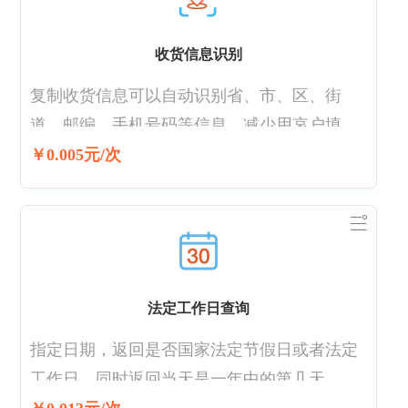
收货信息识别
复制收货信息可以自动识别省、市、区、街
道、邮编、手机号码等信息。减少用哀户填写
操作。特别提醒：我们会保证该信息安全，数
￥0.005元/次
据安全及私隐请参照我们的隐私政策。
法定工作日查询
指定日期，返回是否国家法定节假日或者法定
工作日。同时返回当天是一年中的第几天、第
几周。每年根据国务院放假安排进行同步更