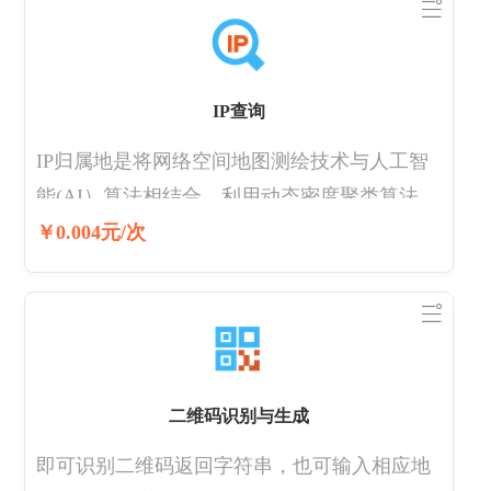
IP查询
IP归属地是将网络空间地图测绘技术与人工智
能(AI）算法相结合，利用动态密度聚类算法和
基于多层神经网络的IP地址定位算法，完成IP
￥0.004元/次
地址地理位置定位。IP归属地数据接口是IP地
址定位数据库的在线调用接口。
二维码识别与生成
即可识别二维码返回字符串，也可输入相应地