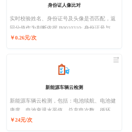
身份证人像比对
实时校验姓名、身份证号及头像是否匹配，返
回分值作为判断依据 B0010310: 身份证号与姓
名匹配，照片系统判断为同一人 B0010311: 身
￥0.26元/次
份证号与姓名匹配，照片不能确定是否为同一
人 B0010312: 身份证号与姓名匹配，照片系统
判断为不同人 B0010313: 身份证号与姓名不匹
配 B0010316: 身份证号与姓名匹配，库中无照
片 B0010317: 身份证号与姓名匹配，照片检测
新能源车辆云检测
失败
新能源车辆云检测，包括：电池续航、电池健
康度、电池衰退水平值、总充电次数、循环次
数 等数据。
￥24元/次