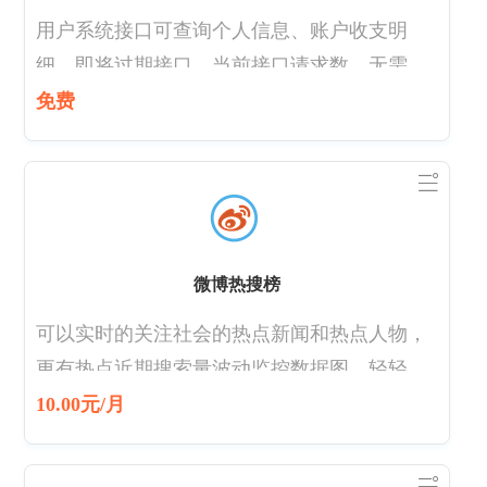
用户系统接口可查询个人信息、账户收支明
细、即将过期接口、当前接口请求数，无需登
录用户就可便捷查询
免费
微博热搜榜
可以实时的关注社会的热点新闻和热点人物，
更有热点近期搜索量波动监控数据图，轻轻松
松掌握微博最新热搜资讯，让茶余饭后不在尬
10.00元/月
聊