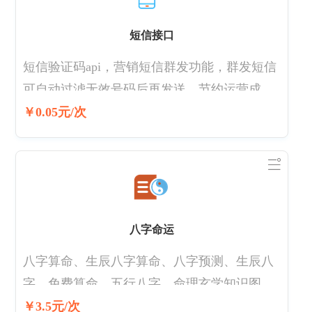
短信接口
短信验证码api，营销短信群发功能，群发短信
可自动过滤无效号码后再发送。节约运营成
本，每超过70个字符按一条短信计费。通过后
￥0.05元/次
台添加签名，再添加模版
八字命运
八字算命、生辰八字算命、八字预测、生辰八
字、免费算命、五行八字，命理玄学知识图谱-
八字命运精批算命，赋能命理玄学领域应用场
￥3.5元/次