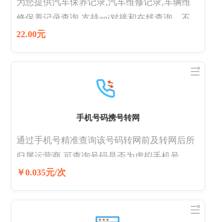
为您提供汽车保养记录,汽车维修记录,车辆维
修保养记录查询,支持api对接和在线查询，不同
品牌价格有差异，详细请查看下方价格明细
22.00元
表。价格明细表：支持品牌及查询价格>> 传
祺、日产、比亚迪、三菱、广汽埃安查询维保
时需要提供上传发动机号，否则会查询失败 一
般情况下查询后15分钟内返回结果，部分订单
是走人工渠道的，人工渠道晚上18.30之后会关
手机号码携号转网
闭，第二天早上9点开启 支持新能源车维保查
通过手机号精准查询该号码转网前及转网后所
询，价格为22元 若保养记录没走4s店或者没录
归属运营商 可查询号码是否为虚拟手机号 可
入系统的将无法查询到
查询到号码归属地信息 高准确率，实时查询运
￥0.035元/次
营商数据库 多用于营销场景，如运营商业务办
理、客户信息查询、携号转网、电话营销等