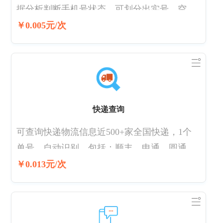
据分析判断手机号状态。可划分出实号、空
号、停机、流量卡、沉默号。 更新周期：两周
￥0.005元/次
不支持号段：14、16、17、19号段 存在5%的
误差，如需实时接口，可购买手机在网状态接
口
快递查询
可查询快递物流信息近500+家全国快递，1个
单号，自动识别，包括：顺丰、申通、圆通、
韵达、中通、汇通、EMS、天天、国通、德
￥0.013元/次
邦、宅急送等几百家快递物流查询。