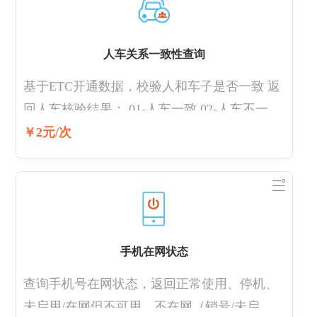
人车关系一致性查询
基于ETC开通数据，校验人和车子是否一致 返
回人车核验结果： 01-人车一致 02-人车不一致
该功能只能核验机动车车牌与所有人是否一
￥2元/次
致，不支持企业所有人核验，不能查询到车主
姓名、电话等个人信息。
手机在网状态
查询手机号在网状态，返回正常使用、停机、
未启用/在网但不可用、不在网（销号/未启用/