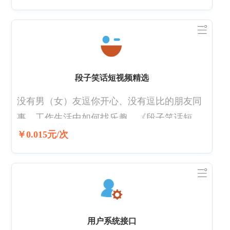
等），即通过whois来实现对域名信息的查询。
暂时不支持中文扩展名域名查询
段子笑话短视频精选
没有男（女）友逗你开心、没有逗比的朋友同
事，工作生活中如何找乐趣，《段子笑话短视
频精选》可以满足你。每天为你推荐各种搞笑
￥0.015元/次
资讯、短视频，自己给自己的生活添一点颜色
吧！
用户系统接口