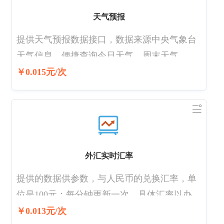
天气预报
提供天气预报数据接口，数据来源中央气象台
天气信息，便捷查询今日天气，周末天气，一
周天气预报，蓝天预报，天气预报，40日天气
￥0.015元/次
预报，还提供的生活指数、健康指数、交通指
数、旅游指数，及时发布鄱阳气象预警信号、
各类气象资讯，天氣
外汇实时汇率
提供的数据供参数，与人民币的兑换汇率，单
位是100元；每分钟更新一次。具体汇率以办理
业务时的实时汇率为准。
￥0.013元/次