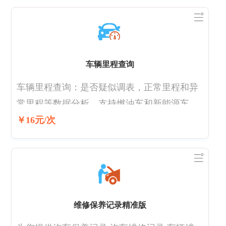
车辆里程查询
车辆里程查询：是否疑似调表，正常里程和异
常里程等数据分析。支持燃油车和新能源车 数
据更新时间是每个月8号零点，更新为时间2-4
￥16元/次
小时。数据更新期间无法查询。为保障服务稳
定性，本接口采用流量控制机制，1秒内若有相
同车架号查询，会返回请求频繁。
维修保养记录精准版