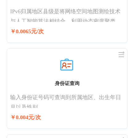
IPv6归属地区县级是将网络空间地图测绘技术
与人工智能算法相结合，利用动态密度聚类算
法和基于多层神经网络的IP地址定位算法，完
￥0.0065元/次
成IP地址地理位置定位。IPv6归属地数据接口
是IP地址定位数据库的在线调用接口。 IPv6归
属地城市级
身份证查询
输入身份证号码可查询到所属地区、出生年日
月以及性别。
￥0.004元/次