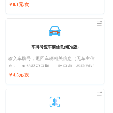
异常）、预销户等多种状态 直连三大运营商，
￥0.1元/次
实时更新，可查询实时在网状态 高准确率-实
时更新，准确率99.99%
车牌号查车辆信息(精准版)
输入车牌号，返回车辆相关信息（无车主信
息）。初始登记日期、上险日期、保险到期时
间、车架号、品牌这些数据会返回，其他数据
￥4.5元/次
不一定全部返回，,详细参数请查看返回接口文
档 一般在新车上险或过户后第二年缴纳交强险
时才能更新到数据。接口数据每月更新