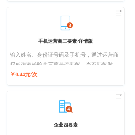
手机运营商三要素-详情版
输入姓名、身份证号码及手机号，通过运营商
权威渠道校验此三项是否匹配，当不匹配时，
当不匹配时，详情版会返回具体原因，如: (1)
￥0.44元/次
验证不通过 （指姓名&证件均不一致） (2)姓名
不正确，请核实后重试 (3)证件（类型/号码）
不正确，请核实后重试 更新周期：3-5个工作
日
企业四要素