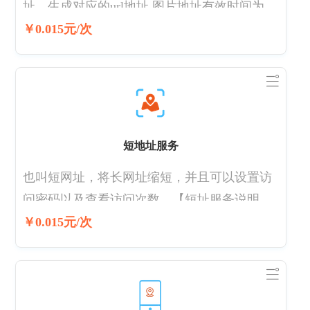
址，生成对应的url地址,图片地址有效时间为7
天
￥0.015元/次
短地址服务
也叫短网址，将长网址缩短，并且可以设置访
问密码以及查看访问次数。【短址服务说明】
注意:不得用于非法网站的跳转，违反规定视情
￥0.015元/次
节给于限制或者关闭帐号处罚。