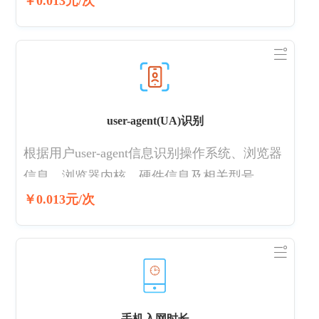
￥0.013元/次
新。
user-agent(UA)识别
根据用户user-agent信息识别操作系统、浏览器
信息、浏览器内核、硬件信息及相关型号，识
别率达90%以上
￥0.013元/次
手机入网时长