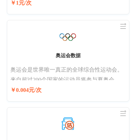
￥1元/次
奥运会数据
奥运会是世界唯一真正的全球综合性运动会。
来自超过200个国家的运动员将参与夏奥会、冬
奥会超过400场比赛的争夺。奥运会是全世界团
￥0.004元/次
结、竞争、感受鼓舞的舞台。数据来源于奥运
会官方公开数据，由挖数据整理并发布。