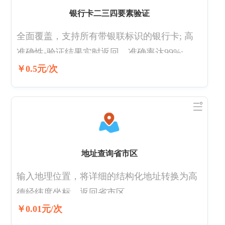
证号码+手机号+姓名核验，电信二要素支持企
银行卡二三四要素验证
业名字+手机号的核验 支持号段：点击查看
全面覆盖，支持所有带银联标识的银行卡; 高
准确性-验证结果实时返回，准确率达99%; 高
稳定性-双通道自动切换，保证业务不间断; 专
￥0.5元/次
业服务-7*24小时服务，极速响应，为用户保驾
护航; 银行卡二要素若是手机号+卡号，不支持
工商和农商行 银行卡三要素接口
地址查询省市区
输入地理位置，将详细的结构化地址转换为高
德经纬度坐标。返回省市区。
￥0.01元/次