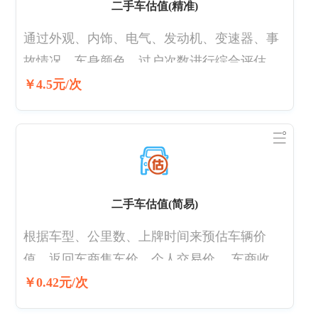
二手车估值(精准)
通过外观、内饰、电气、发动机、变速器、事
故情况、车身颜色、过户次数进行综合评估进
行车辆精准估值。品牌数据1个月更新1次
￥4.5元/次
二手车估值(简易)
根据车型、公里数、上牌时间来预估车辆价
值。返回车商售车价、个人交易价、 车商收车
价。 更新周期：车型品牌数据1个月更新1次
￥0.42元/次