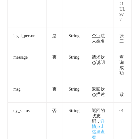
2J
UL
97
7
legal_person
是
String
企业法
张
人姓名
三
message
否
String
请求状
查
态说明
询
成
功
msg
否
String
返回状
一
态描述
致
qy_status
否
String
返回的
01
状态
码，
详
情点击
这里查
看