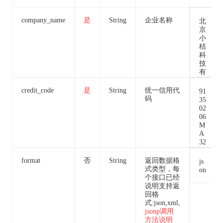
company_name
是
String
企业名称
北
京
小
桔
科
技
有
限
公
credit_code
是
String
统一信用代
91
司
码
35
02
06
M
A
32
J
U
format
否
String
返回数据格
js
L
式类型，每
on
97
个接口已经
7
说明支持返
回格
式:json,xml,
jsonp调用
方法说明