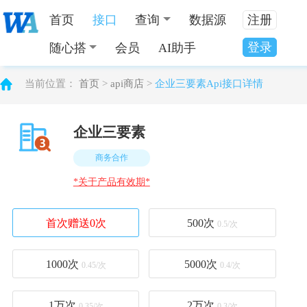
首页
接口
查询
数据源
注册
登录
随心搭
会员
AI助手
当前位置：
首页
>
api商店
>
企业三要素Api接口详情
企业三要素
商务合作
*关于产品有效期*
首次赠送0次
500
次
0.5/次
1000
次
5000
次
0.45/次
0.4/次
1万
次
2万
次
0.35/次
0.3/次