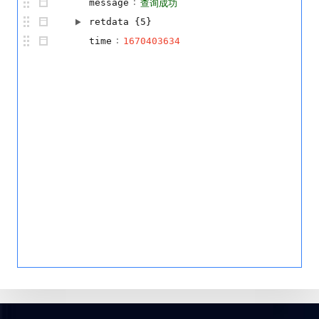
:
message
查询成功
retdata
{5}
:
time
1670403634