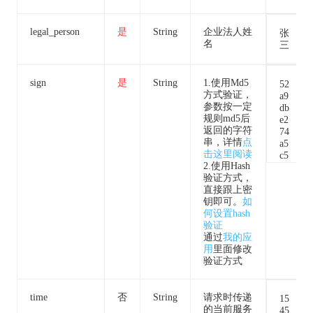
legal_person
是
String
企业法人姓
张
名
三
sign
是
String
1.使用Md5
52
方式验证，
a9
参数按一定
db
规则md5后
e2
返回的字符
74
串，详情
点
a5
击这里阅读
c5
2.使用Hash
37
验证方式，
bb
直接跟上密
f7
钥即可。
如
a5
何设置hash
3e
验证
2d
通过
我的应
66
用
里面修改
c0
验证方式
9f
time
否
String
请求时传递
15
的当前服务
45