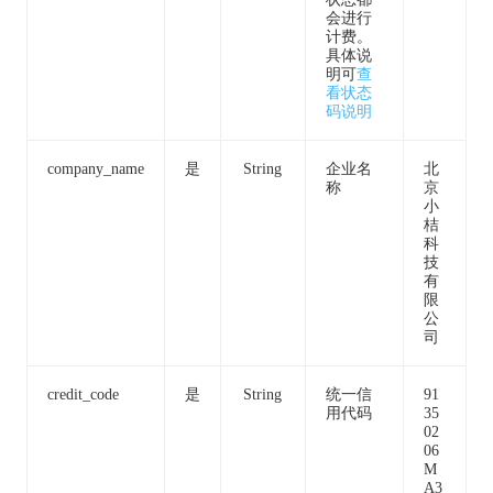
会进行
计费。
具体说
明可
查
看状态
码说明
company_name
是
String
企业名
北
称
京
小
桔
科
技
有
限
公
司
credit_code
是
String
统一信
91
用代码
35
02
06
M
A3