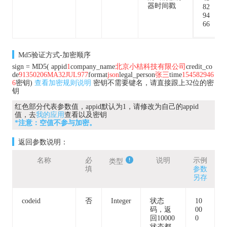
器时间戳
82
94
66
Md5验证方式-加密顺序
sign = MD5( appid
1
company_name
北京小桔科技有限公司
credit_co
de
91350206MA32JUL977
format
json
legal_person
张三
time
154582946
6
密钥)
查看加密规则说明
密钥不需要键名，请直接跟上32位的密
钥
红色部分代表参数值，appid默认为1，请修改为自己的appid
值，去
我的应用
查看以及密钥
*注意：空值不参与加密。
返回参数说明：
名称
必
说明
示例
类型
填
参数
另存
codeid
否
Integer
状态
10
码，返
00
回10000
0
状态都