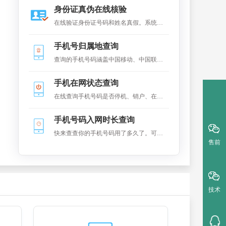
身份证真伪在线核验
类电销行业，短信行业、大数据整理、保
在线验证身份证号码和姓名真假。系统连
险代理行业等。
接到全国户籍系统进对比，返回是否一致
手机号归属地查询
的结果
查询的手机号码涵盖中国移动、中国联通
和中国电信的移动手机号码（不包括固定
手机在网状态查询
电话号码），携号转网除外，查询结果包
在线查询手机号码是否停机、销户、在网
括归属省份、归属城市和卡类型。
等状态。同时显示是否携号转。
手机号码入网时长查询
快来查查你的手机号码用了多久了。可在
售前
线查询手机号码的在网(入网)时长
技术