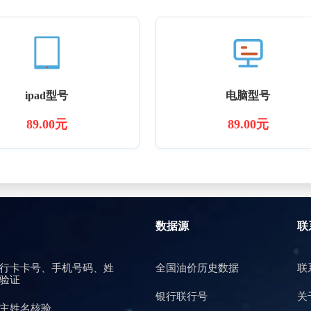
ipad型号
电脑型号
89.00元
89.00元
数据源
联
行卡卡号、手机号码、姓
全国油价历史数据
联
验证
银行联行号
关
主姓名核验