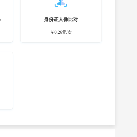
)
身份证人像比对
￥0.26元/次