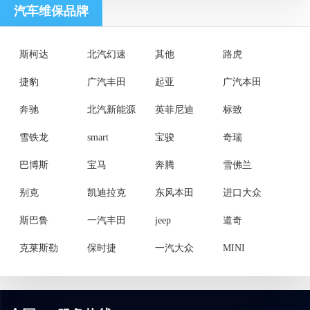
汽车维保品牌
斯柯达
北汽幻速
其他
路虎
捷豹
广汽丰田
起亚
广汽本田
奔驰
北汽新能源
英菲尼迪
标致
雪铁龙
smart
宝骏
奇瑞
巴博斯
宝马
奔腾
雪佛兰
别克
凯迪拉克
东风本田
进口大众
斯巴鲁
一汽丰田
jeep
道奇
克莱斯勒
保时捷
一汽大众
MINI