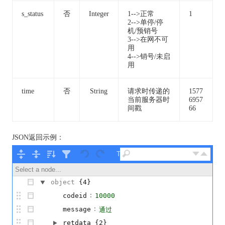
s_status
否
Integer
1-->正常
1
2-->单停/停
机/预销号
3-->在网不可
用
4-->销号/未启
用
time
否
String
请求时传递的
1577
当前服务器时
6957
间戳
66
JSON返回示例：
Tree ▾
Select a node...
object
{4}
:
codeid
10000
:
message
通过
retdata
{2}