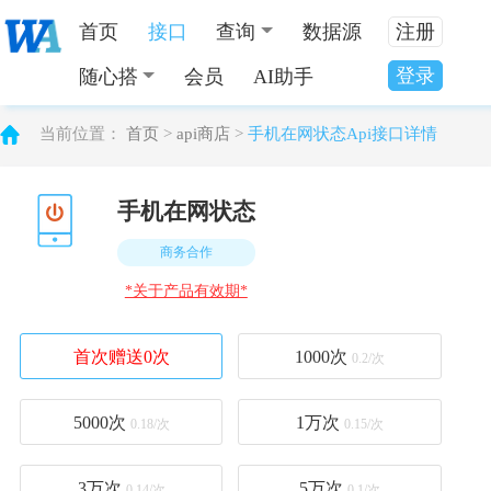
首页
接口
查询
数据源
注册
登录
随心搭
会员
AI助手
当前位置：
首页
>
api商店
>
手机在网状态Api接口详情
手机在网状态
商务合作
*关于产品有效期*
首次赠送0次
1000
次
0.2/次
5000
次
1万
次
0.18/次
0.15/次
3万
次
5万
次
0.14/次
0.1/次