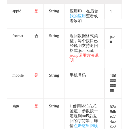
appid
是
String
应用ID，在后台
1
我的应用
查看或
者添加
format
否
String
返回数据格式类
jso
型，每个接口已
n
经说明支持返回
格式:json,xml,
jsonp调用方法说
明
mobile
是
String
手机号码
186
888
888
88
sign
是
String
1.使用Md5方式
52a
验证，参数按一
9db
定规则md5后返
e27
回的字符串，详
4a5
情
点击这里阅读
c53