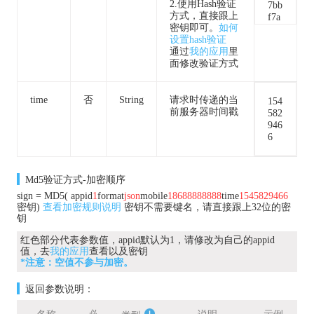
2.使用Hash验证
7bb
方式，直接跟上
f7a
密钥即可。
如何
53e
设置hash验证
2d6
通过
我的应用
里
6c0
面修改验证方式
9f
time
否
String
请求时传递的当
154
前服务器时间戳
582
946
6
Md5验证方式-加密顺序
sign = MD5( appid
1
format
json
mobile
18688888888
time
1545829466
密钥)
查看加密规则说明
密钥不需要键名，请直接跟上32位的密
钥
红色部分代表参数值，appid默认为1，请修改为自己的appid
值，去
我的应用
查看以及密钥
*注意：空值不参与加密。
返回参数说明：