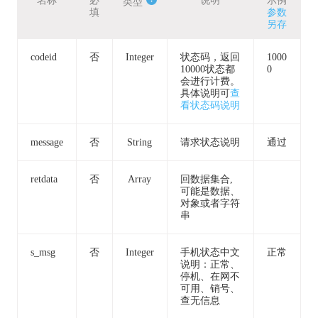
名称
必
说明
示例
类型
填
参数
另存
codeid
否
Integer
状态码，返回
1000
10000状态都
0
会进行计费。
具体说明可
查
看状态码说明
message
否
String
请求状态说明
通过
retdata
否
Array
回数据集合,
可能是数据、
对象或者字符
串
s_msg
否
Integer
手机状态中文
正常
说明：正常、
停机、在网不
可用、销号、
查无信息