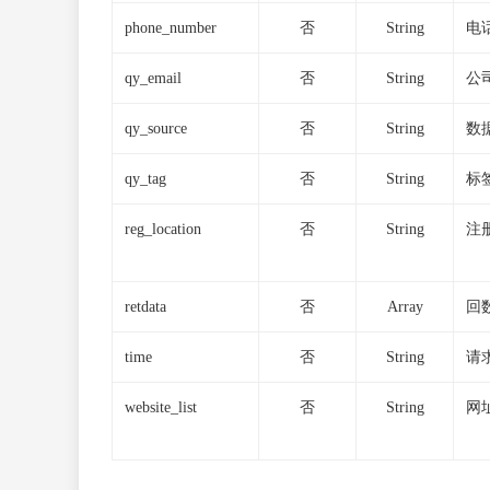
phone_number
否
String
电
qy_email
否
String
公
qy_source
否
String
数
qy_tag
否
String
标
reg_location
否
String
注
retdata
否
Array
回
time
否
String
请
website_list
否
String
网