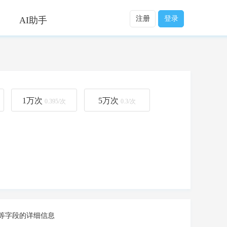
注册
登录
AI助手
1万
次
5万
次
0.395/次
0.3/次
等字段的详细信息