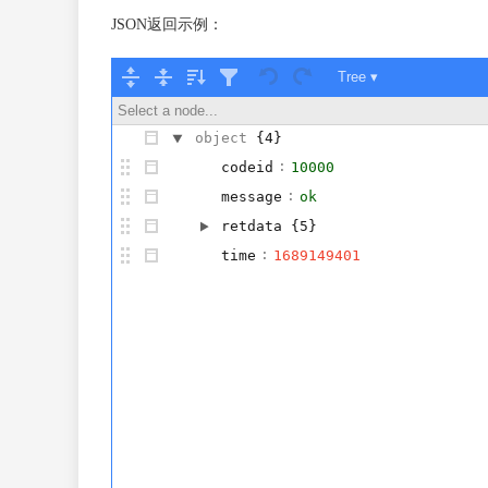
JSON返回示例：
Tree ▾
Select a node...
object
{4}
:
codeid
10000
:
message
ok
retdata
{5}
:
time
1689149401