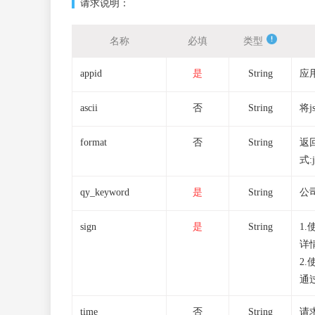
请求说明：
名称
必填
类型
appid
是
String
应
ascii
否
String
将j
format
否
String
返
式:j
qy_keyword
是
String
公
sign
是
String
1
详
2
通
time
否
String
请