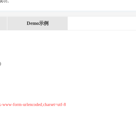
成功。
Demo示例
)
w-form-urlencoded;charset=utf-8