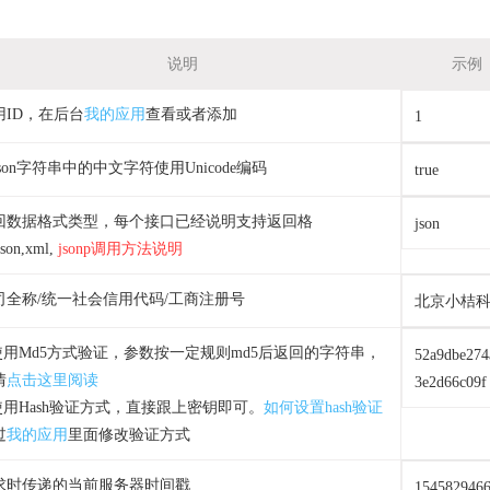
说明
示例
用ID，在后台
我的应用
查看或者添加
1
son字符串中的中文字符使用Unicode编码
true
回数据格式类型，每个接口已经说明支持返回格
json
son,xml,
jsonp调用方法说明
司全称/统一社会信用代码/工商注册号
北京小桔
.使用Md5方式验证，参数按一定规则md5后返回的字符串，
52a9dbe274
情
点击这里阅读
3e2d66c09f
.使用Hash验证方式，直接跟上密钥即可。
如何设置hash验证
过
我的应用
里面修改验证方式
求时传递的当前服务器时间戳
154582946