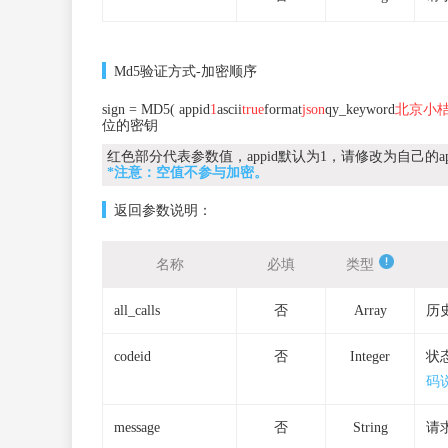
Md5验证方式-加密顺序
sign = MD5( appid
1
ascii
true
format
json
qy_keyword
北京小
位的密钥
红色部分代表参数值，appid默认为1，请修改为自己的ap
*注意：空值不参与加密。
返回参数说明：
名称
必填
类型
all_calls
否
Array
历
codeid
否
Integer
状
码
message
否
String
请