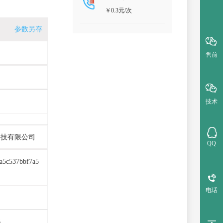
￥0.3元/次
参数另存
售前
技术
科技有限公司
QQ
a5c537bbf7a5
电话
6