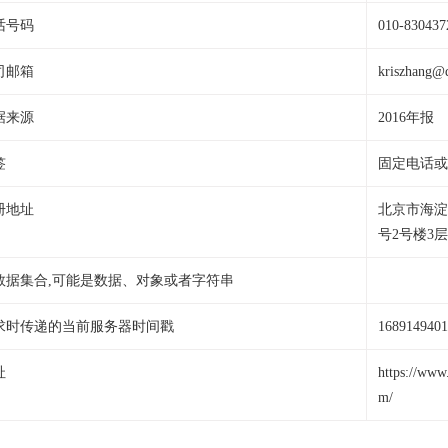
话号码
010-830437
司邮箱
kriszhang@d
据来源
2016年报
签
固定电话或
册地址
北京市海淀
号2号楼3层
数据集合,可能是数据、对象或者字符串
求时传递的当前服务器时间戳
1689149401
址
https://www.
m/