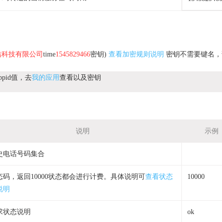
桔科技有限公司
time
1545829466
密钥)
查看加密规则说明
密钥不需要键名，
pid值，去
我的应用
查看以及密钥
说明
示例
史电话号码集合
态码，返回10000状态都会进行计费。具体说明可
查看状态
10000
说明
求状态说明
ok