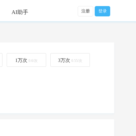
注册
登录
AI助手
1万
次
3万
次
0.6/次
0.55/次