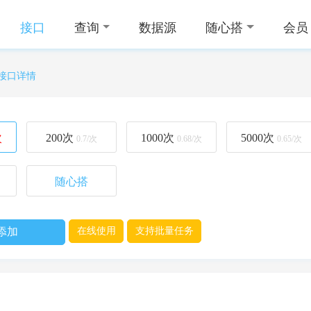
接口
查询
数据源
随心搭
会员
i接口详情
次
200
次
1000
次
5000
次
0.7/次
0.68/次
0.65/次
随心搭
添加
在线使用
支持批量任务