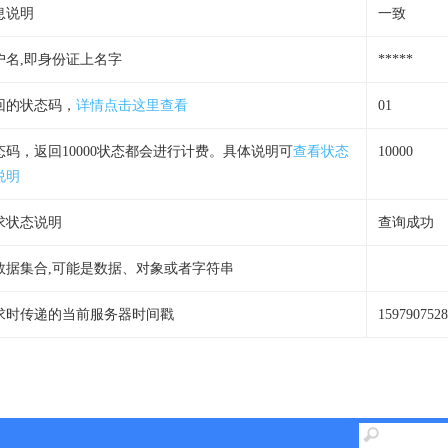
息说明
一致
户名,即身份证上名字
*****
回的状态码，
详情点击这里查看
01
态码，返回10000状态都会进行计费。具体说明可
查看状态
10000
说明
求状态说明
查询成功
数据集合,可能是数据、对象或者字符串
求时传递的当前服务器时间戳
1597907528