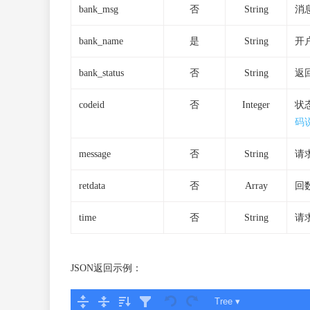
bank_msg
否
String
消
bank_name
是
String
开
bank_status
否
String
返
codeid
否
Integer
状
码
message
否
String
请
retdata
否
Array
回
time
否
String
请
JSON返回示例：
Tree ▾