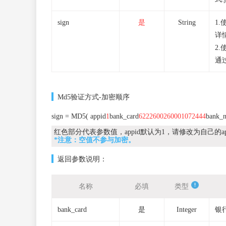
sign
是
String
1
详
2
通
Md5验证方式-加密顺序
sign = MD5( appid
1
bank_card
6222600260001072444
bank_
红色部分代表参数值，appid默认为1，请修改为自己的ap
*注意：空值不参与加密。
返回参数说明：
名称
必填
类型
bank_card
是
Integer
银