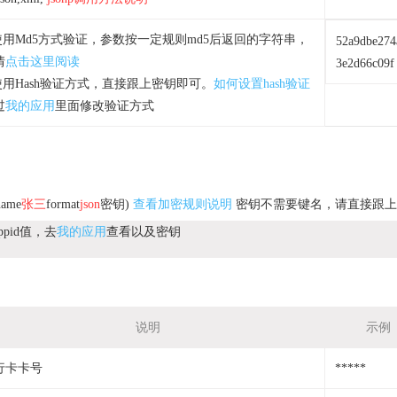
.使用Md5方式验证，参数按一定规则md5后返回的字符串，
52a9dbe274
情
点击这里阅读
3e2d66c09f
.使用Hash验证方式，直接跟上密钥即可。
如何设置hash验证
过
我的应用
里面修改验证方式
name
张三
format
json
密钥)
查看加密规则说明
密钥不需要键名，请直接跟上
pid值，去
我的应用
查看以及密钥
说明
示例
行卡卡号
*****