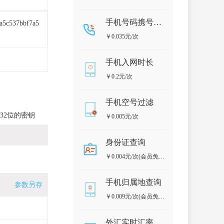
手机号码携号转网
a5c537bbf7a5
￥0.035元/次
手机入网时长
￥0.2元/次
手机空号过滤
32位的密钥
￥0.005元/次
身份证查询
￥0.004元/次(会员免
费)
手机归属地查询
参数另存
￥0.009元/次(会员免
费)
外汇实时汇率