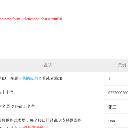
w-form-urlencoded;charset=utf-8
说明
示例
用ID，在后台
我的应用
查看或者添加
1
行卡卡号
622260026
户名,即身份证上名字
张三
回数据格式类型，每个接口已经说明支持返回格
json
son,xml,
jsonp调用方法说明