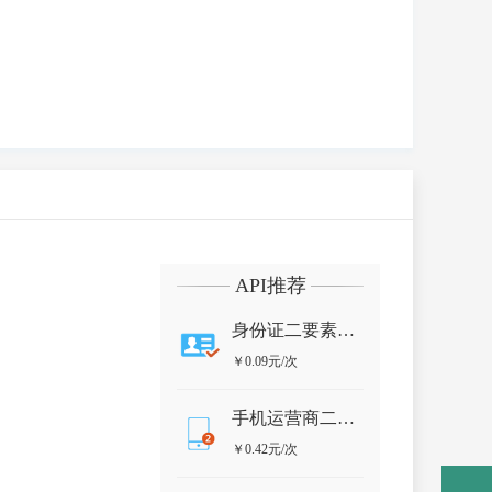
API推荐
身份证二要素实名认证
￥0.09元/次
手机运营商二要素
￥0.42元/次