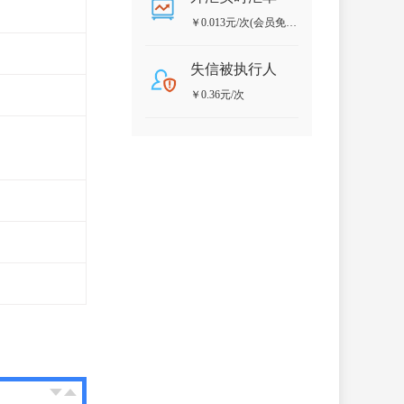
￥0.013元/次(会员免
费)
失信被执行人
￥0.36元/次