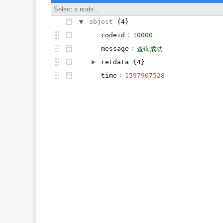
Select a node...
object
{4}
:
codeid
10000
:
message
查询成功
retdata
{4}
:
time
1597907528