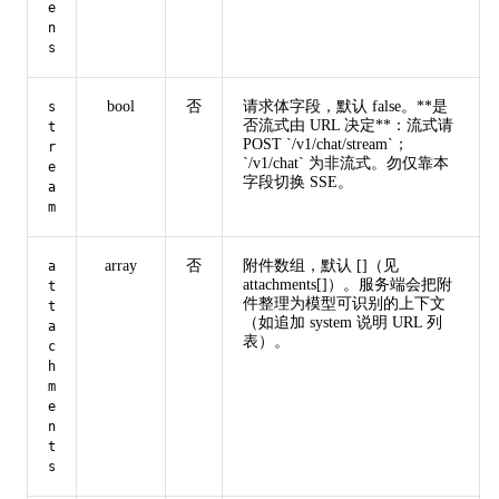
e
n
s
bool
否
请求体字段，默认 false。**是
s
否流式由 URL 决定**：流式请
t
POST `/v1/chat/stream`；
r
`/v1/chat` 为非流式。勿仅靠本
e
字段切换 SSE。
a
m
array
否
附件数组，默认 []（见
a
attachments[]）。服务端会把附
t
件整理为模型可识别的上下文
t
（如追加 system 说明 URL 列
a
表）。
c
h
m
e
n
t
s