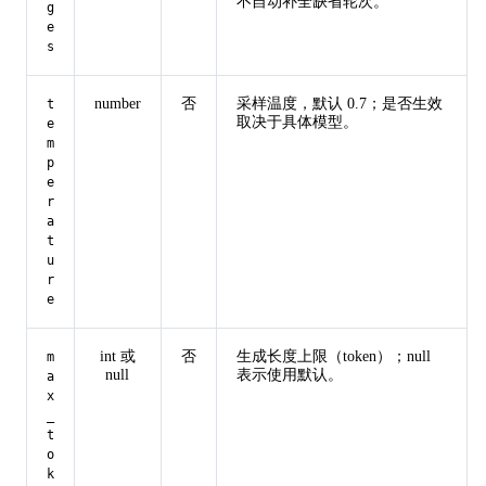
不自动补全缺省轮次。
g
e
s
number
否
采样温度，默认 0.7；是否生效
t
取决于具体模型。
e
m
p
e
r
a
t
u
r
e
int 或
否
生成长度上限（token）；null
m
null
表示使用默认。
a
x
_
t
o
k