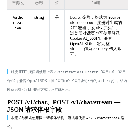
字段名
类型
填
说明
string
是
Bearer 令牌，格式为
Autho
Bearer
（注册时生成的
rizat
sk-xxxxxxxx
API 密钥，以
开头）。
ion
sk-
浏览器对话页也可使用登录
Cookie
。兼容
AI_LOGIN
OpenAI SDK：将完整
作为
传入即
sk-...
api_key
可。
对接 HTTP 接口请使用上表
Authorization: Bearer {应用ID}-{应用
；兼容 OpenAI SDK（将
作为
）。站内
密钥}
{应用ID}-{应用密钥}
api_key
网页另有 Cookie 兼容方式，不在此列出。
POST /v1/chat、POST /v1/chat/stream —
JSON 请求体根字段
非流式与流式使用同一请求体结构；流式请使用
路
…/v1/chat/stream
径。