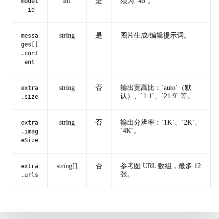
int
是
须为 `45`。
model
_id
string
是
图片生成/编辑提示词。
messa
ges[]
.cont
ent
string
否
输出宽高比：`auto`（默
extra
认）、`1:1`、`21:9` 等。
.size
string
否
输出分辨率：`1K`、`2K`、
extra
`4K`。
.imag
eSize
string[]
否
参考图 URL 数组，最多 12
extra
张。
.urls