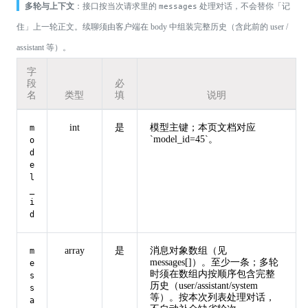
多轮与上下文
：接口按当次请求里的
处理对话，不会替你「记
messages
住」上一轮正文。续聊须由客户端在 body 中组装完整历史（含此前的 user /
assistant 等）。
字
段
必
名
类型
填
说明
int
是
模型主键；本页文档对应
m
`model_id=45`。
o
d
e
l
_
i
d
array
是
消息对象数组（见
m
messages[]）。至少一条；多轮
e
时须在数组内按顺序包含完整
s
历史（user/assistant/system
s
等）。按本次列表处理对话，
a