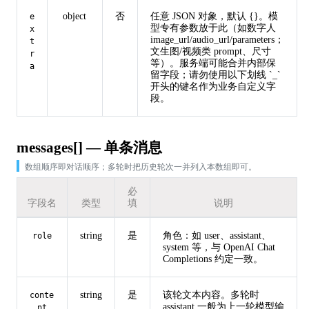
object
否
任意 JSON 对象，默认 {}。模
e
型专有参数放于此（如数字人
x
image_url/audio_url/parameters；
t
文生图/视频类 prompt、尺寸
r
等）。服务端可能合并内部保
a
留字段；请勿使用以下划线 `_`
开头的键名作为业务自定义字
段。
messages[] — 单条消息
数组顺序即对话顺序；多轮时把历史轮次一并列入本数组即可。
必
字段名
类型
填
说明
string
是
角色：如 user、assistant、
role
system 等，与 OpenAI Chat
Completions 约定一致。
string
是
该轮文本内容。多轮时
conte
assistant 一般为上一轮模型输
nt