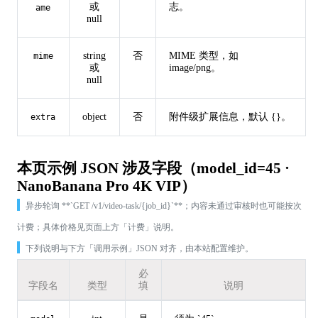
或
志。
ame
null
string
否
MIME 类型，如
mime
或
image/png。
null
object
否
附件级扩展信息，默认 {}。
extra
本页示例 JSON 涉及字段（model_id=45 ·
NanoBanana Pro 4K VIP）
异步轮询 **`GET /v1/video-task/{job_id}`**；内容未通过审核时也可能按次
计费；具体价格见页面上方「计费」说明。
下列说明与下方「调用示例」JSON 对齐，由本站配置维护。
必
字段名
类型
填
说明