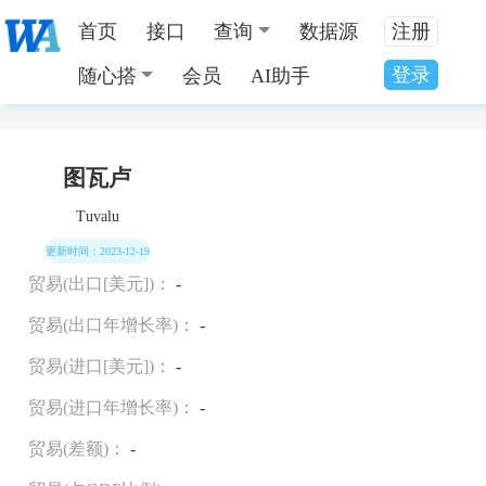
首页
接口
查询
数据源
注册
登录
随心搭
会员
AI助手
当前位置：
全国数据分类
>
图瓦卢国家发展数据
图瓦卢
Tuvalu
更新时间：2023-12-19
贸易(出口[美元])：
-
贸易(出口年增长率)：
-
贸易(进口[美元])：
-
贸易(进口年增长率)：
-
贸易(差额)：
-