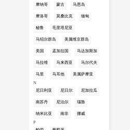
摩纳哥
蒙古
马恩岛
摩洛哥
莫桑比克
缅甸
秘鲁
毛里塔尼亚
马绍尔群岛
美属维京群岛
美国
孟加拉国
马达加斯加
马拉维
马来西亚
马尔代夫
马里
马耳他
美属萨摩亚
N
尼日利亚
尼日尔
尼加拉瓜
南苏丹
尼泊尔
瑙魯
纳米比亚
南非
挪威
P
帕劳
葡萄牙