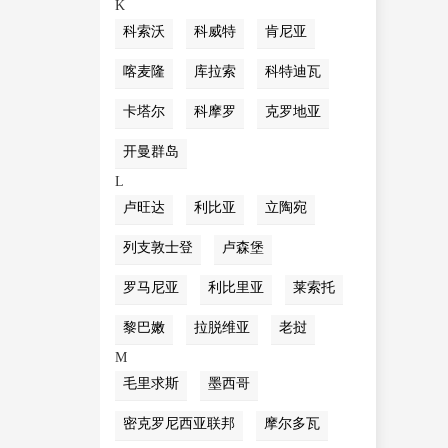
K
科索沃
科威特
肯尼亚
喀麦隆
库拉索
科特迪瓦
卡塔尔
科摩罗
克罗地亚
开曼群岛
L
卢旺达
利比亚
立陶宛
列支敦士登
卢森堡
罗马尼亚
利比里亚
莱索托
黎巴嫩
拉脱维亚
老挝
M
毛里求斯
墨西哥
密克罗尼西亚联邦
摩尔多瓦