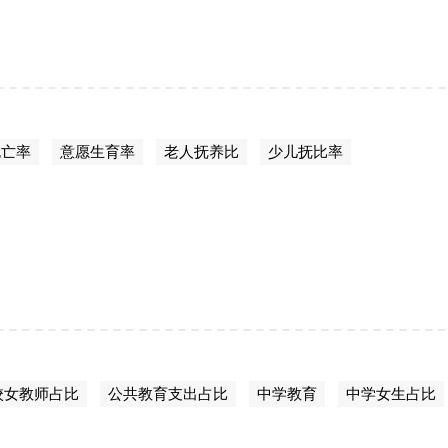
死亡率
意愿生育率
老人抚养比
少儿抚比率
校女教师占比
公共教育支出占比
中学教育
中学女生占比