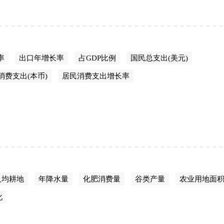
率
出口年增长率
占GDP比例
国民总支出(美元)
消费支出(本币)
居民消费支出增长率
人均耕地
年降水量
化肥消费量
谷类产量
农业用地面
化