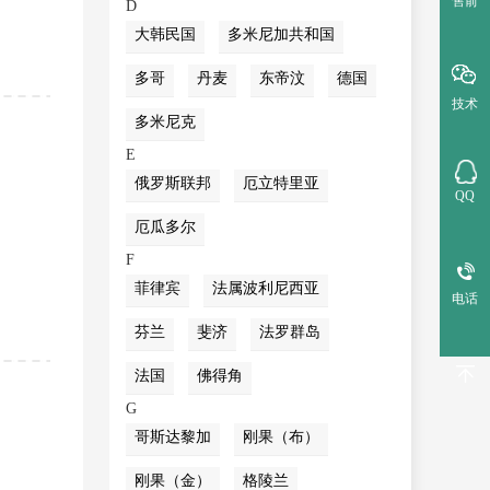
售前
D
大韩民国
多米尼加共和国
多哥
丹麦
东帝汶
德国
技术
多米尼克
E
俄罗斯联邦
厄立特里亚
QQ
厄瓜多尔
F
菲律宾
法属波利尼西亚
电话
芬兰
斐济
法罗群岛
法国
佛得角
G
哥斯达黎加
刚果（布）
刚果（金）
格陵兰