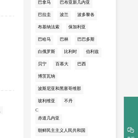
巴拿马
巴布亚新几内亚
巴拉圭
波兰
波多黎各
布基纳法索
保加利亚
巴哈马
巴林
巴巴多斯
白俄罗斯
比利时
伯利兹
贝宁
百慕大
巴西
博茨瓦纳
波斯尼亚和黑塞哥维那
玻利维亚
不丹
积
C
赤道几内亚
朝鲜民主主义人民共和国