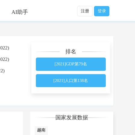
注册
登录
AI助手
022)
排名
022)
[2021]GDP第79名
2)
[2021]人口第138名
国家发展数据
越南