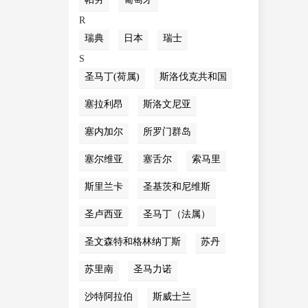
R
瑞典
日本
瑞士
S
圣马丁(荷属)
斯洛伐克共和国
塞拉利昂
斯洛文尼亚
塞内加尔
所罗门群岛
塞尔维亚
塞舌尔
索马里
斯里兰卡
圣基茨和尼维斯
圣卢西亚
圣马丁（法属）
圣文森特和格林纳丁斯
苏丹
苏里南
圣马力诺
沙特阿拉伯
斯威士兰