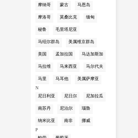
摩纳哥
蒙古
马恩岛
摩洛哥
莫桑比克
缅甸
秘鲁
毛里塔尼亚
马绍尔群岛
美属维京群岛
美国
孟加拉国
马达加斯加
马拉维
马来西亚
马尔代夫
马里
马耳他
美属萨摩亚
N
尼日利亚
尼日尔
尼加拉瓜
南苏丹
尼泊尔
瑙魯
纳米比亚
南非
挪威
P
帕劳
葡萄牙