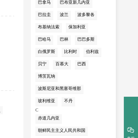
巴拿马
巴布亚新几内亚
巴拉圭
波兰
波多黎各
布基纳法索
保加利亚
巴哈马
巴林
巴巴多斯
白俄罗斯
比利时
伯利兹
贝宁
百慕大
巴西
博茨瓦纳
波斯尼亚和黑塞哥维那
玻利维亚
不丹
积
C
赤道几内亚
朝鲜民主主义人民共和国