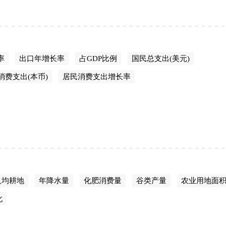
率
出口年增长率
占GDP比例
国民总支出(美元)
消费支出(本币)
居民消费支出增长率
人均耕地
年降水量
化肥消费量
谷类产量
农业用地面
化