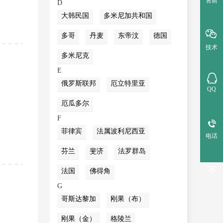
售前
D
大韩民国
多米尼加共和国
多哥
丹麦
东帝汶
德国
技术
多米尼克
E
俄罗斯联邦
厄立特里亚
QQ
厄瓜多尔
F
菲律宾
法属波利尼西亚
电话
芬兰
斐济
法罗群岛
法国
佛得角
G
哥斯达黎加
刚果（布）
刚果（金）
格陵兰