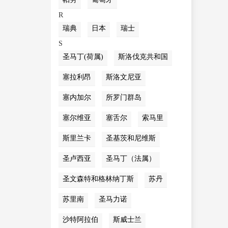
R
瑞典
日本
瑞士
S
圣马丁(荷属)
斯洛伐克共和国
塞拉利昂
斯洛文尼亚
塞内加尔
所罗门群岛
塞尔维亚
塞舌尔
索马里
斯里兰卡
圣基茨和尼维斯
圣卢西亚
圣马丁（法属）
圣文森特和格林纳丁斯
苏丹
苏里南
圣马力诺
沙特阿拉伯
斯威士兰