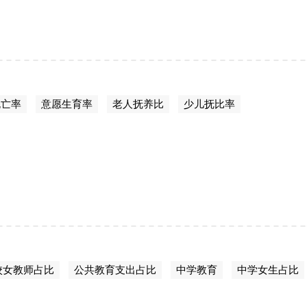
死亡率
意愿生育率
老人抚养比
少儿抚比率
校女教师占比
公共教育支出占比
中学教育
中学女生占比