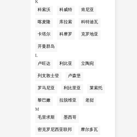
K
科索沃
科威特
肯尼亚
喀麦隆
库拉索
科特迪瓦
卡塔尔
科摩罗
克罗地亚
开曼群岛
L
卢旺达
利比亚
立陶宛
列支敦士登
卢森堡
罗马尼亚
利比里亚
莱索托
黎巴嫩
拉脱维亚
老挝
M
毛里求斯
墨西哥
密克罗尼西亚联邦
摩尔多瓦