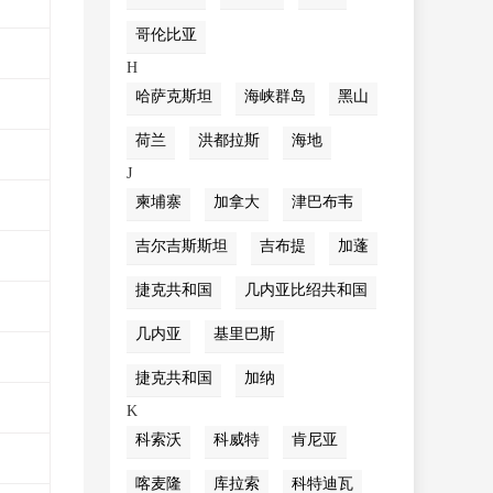
哥伦比亚
H
哈萨克斯坦
海峡群岛
黑山
荷兰
洪都拉斯
海地
J
柬埔寨
加拿大
津巴布韦
吉尔吉斯斯坦
吉布提
加蓬
捷克共和国
几内亚比绍共和国
几内亚
基里巴斯
捷克共和国
加纳
K
科索沃
科威特
肯尼亚
喀麦隆
库拉索
科特迪瓦