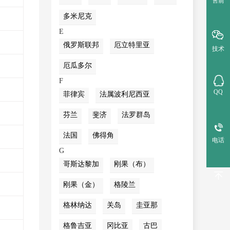
售前
多米尼克
E
俄罗斯联邦
厄立特里亚
技术
厄瓜多尔
F
QQ
菲律宾
法属波利尼西亚
芬兰
斐济
法罗群岛
法国
佛得角
电话
G
哥斯达黎加
刚果（布）
刚果（金）
格陵兰
格林纳达
关岛
圭亚那
格鲁吉亚
冈比亚
古巴