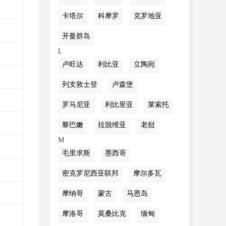
卡塔尔
科摩罗
克罗地亚
开曼群岛
L
卢旺达
利比亚
立陶宛
列支敦士登
卢森堡
罗马尼亚
利比里亚
莱索托
黎巴嫩
拉脱维亚
老挝
M
毛里求斯
墨西哥
密克罗尼西亚联邦
摩尔多瓦
摩纳哥
蒙古
马恩岛
摩洛哥
莫桑比克
缅甸