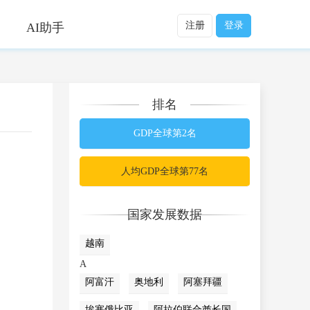
注册
登录
AI助手
排名
GDP全球第2名
人均GDP全球第77名
国家发展数据
越南
A
阿富汗
奥地利
阿塞拜疆
埃塞俄比亚
阿拉伯联合酋长国