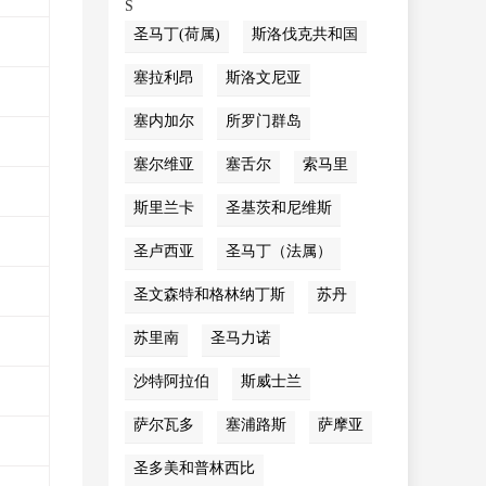
S
圣马丁(荷属)
斯洛伐克共和国
塞拉利昂
斯洛文尼亚
塞内加尔
所罗门群岛
塞尔维亚
塞舌尔
索马里
斯里兰卡
圣基茨和尼维斯
圣卢西亚
圣马丁（法属）
圣文森特和格林纳丁斯
苏丹
苏里南
圣马力诺
沙特阿拉伯
斯威士兰
萨尔瓦多
塞浦路斯
萨摩亚
圣多美和普林西比