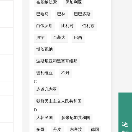
布基纳法索
保加利亚
巴哈马
巴林
巴巴多斯
白俄罗斯
比利时
伯利兹
贝宁
百慕大
巴西
博茨瓦纳
波斯尼亚和黑塞哥维那
玻利维亚
不丹
C
赤道几内亚
朝鲜民主主义人民共和国
D
大韩民国
多米尼加共和国
多哥
丹麦
东帝汶
德国