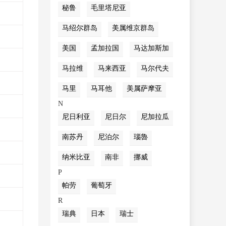
秘鲁
毛里塔尼亚
马绍尔群岛
美属维京群岛
美国
孟加拉国
马达加斯加
马拉维
马来西亚
马尔代夫
马里
马耳他
美属萨摩亚
N
尼日利亚
尼日尔
尼加拉瓜
南苏丹
尼泊尔
瑙魯
纳米比亚
南非
挪威
P
帕劳
葡萄牙
R
瑞典
日本
瑞士