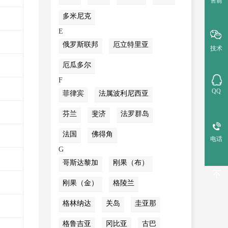
售前
多米尼克
E
俄罗斯联邦
厄立特里亚
技术
厄瓜多尔
F
QQ
菲律宾
法属波利尼西亚
芬兰
斐济
法罗群岛
法国
佛得角
电话
G
哥斯达黎加
刚果（布）
刚果（金）
格陵兰
格林纳达
关岛
圭亚那
格鲁吉亚
冈比亚
古巴