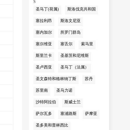
S
圣马丁(荷属)
斯洛伐克共和国
塞拉利昂
斯洛文尼亚
塞内加尔
所罗门群岛
塞尔维亚
塞舌尔
索马里
斯里兰卡
圣基茨和尼维斯
圣卢西亚
圣马丁（法属）
圣文森特和格林纳丁斯
苏丹
苏里南
圣马力诺
沙特阿拉伯
斯威士兰
萨尔瓦多
塞浦路斯
萨摩亚
圣多美和普林西比