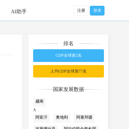
注册
登录
AI助手
排名
GDP全球第2名
人均GDP全球第77名
国家发展数据
越南
A
阿富汗
奥地利
阿塞拜疆
埃塞俄比亚
阿拉伯联合酋长国