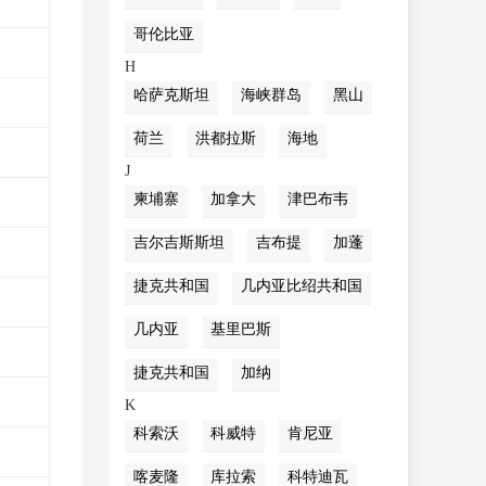
哥伦比亚
H
哈萨克斯坦
海峡群岛
黑山
荷兰
洪都拉斯
海地
J
柬埔寨
加拿大
津巴布韦
吉尔吉斯斯坦
吉布提
加蓬
捷克共和国
几内亚比绍共和国
几内亚
基里巴斯
捷克共和国
加纳
K
科索沃
科威特
肯尼亚
喀麦隆
库拉索
科特迪瓦