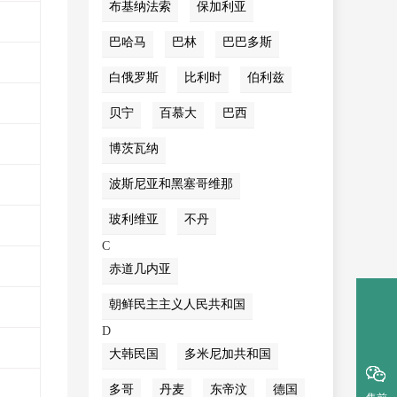
布基纳法索
保加利亚
巴哈马
巴林
巴巴多斯
白俄罗斯
比利时
伯利兹
贝宁
百慕大
巴西
博茨瓦纳
波斯尼亚和黑塞哥维那
玻利维亚
不丹
C
赤道几内亚
朝鲜民主主义人民共和国
D
大韩民国
多米尼加共和国
多哥
丹麦
东帝汶
德国