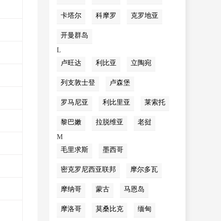
卡塔尔
科摩罗
克罗地亚
开曼群岛
L
卢旺达
利比亚
立陶宛
列支敦士登
卢森堡
罗马尼亚
利比里亚
莱索托
黎巴嫩
拉脱维亚
老挝
M
毛里求斯
墨西哥
密克罗尼西亚联邦
摩尔多瓦
摩纳哥
蒙古
马恩岛
摩洛哥
莫桑比克
缅甸