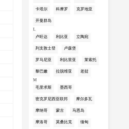
卡塔尔
科摩罗
克罗地亚
开曼群岛
L
卢旺达
利比亚
立陶宛
列支敦士登
卢森堡
罗马尼亚
利比里亚
莱索托
黎巴嫩
拉脱维亚
老挝
M
毛里求斯
墨西哥
密克罗尼西亚联邦
摩尔多瓦
摩纳哥
蒙古
马恩岛
摩洛哥
莫桑比克
缅甸