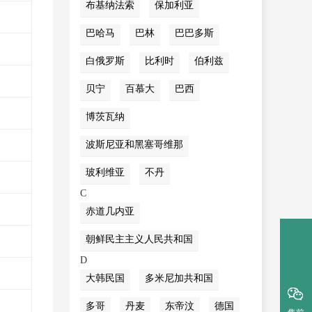
布基纳法索
保加利亚
巴哈马
巴林
巴巴多斯
白俄罗斯
比利时
伯利兹
贝宁
百慕大
巴西
博茨瓦纳
波斯尼亚和黑塞哥维那
玻利维亚
不丹
C
赤道几内亚
朝鲜民主主义人民共和国
D
大韩民国
多米尼加共和国
多哥
丹麦
东帝汶
德国