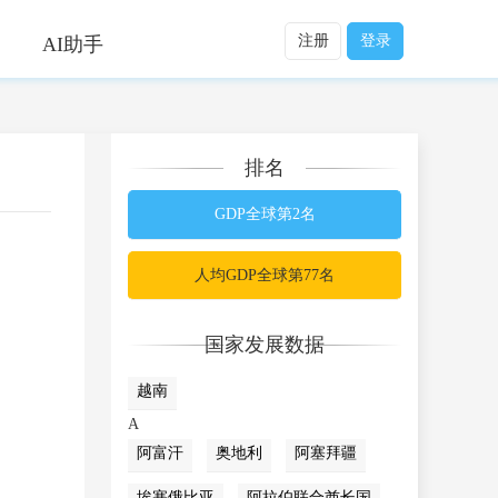
注册
登录
AI助手
排名
GDP全球第2名
人均GDP全球第77名
国家发展数据
越南
A
阿富汗
奥地利
阿塞拜疆
埃塞俄比亚
阿拉伯联合酋长国