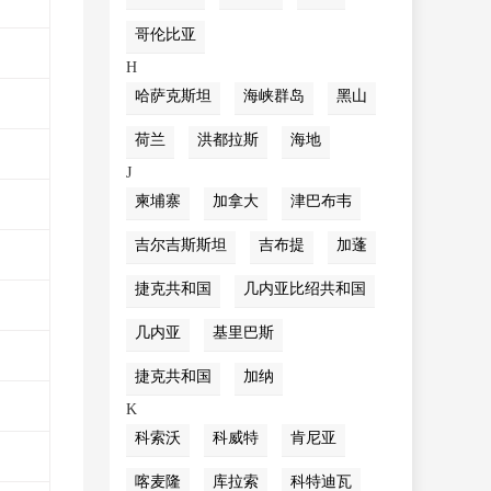
哥伦比亚
H
哈萨克斯坦
海峡群岛
黑山
荷兰
洪都拉斯
海地
J
柬埔寨
加拿大
津巴布韦
吉尔吉斯斯坦
吉布提
加蓬
捷克共和国
几内亚比绍共和国
几内亚
基里巴斯
捷克共和国
加纳
K
科索沃
科威特
肯尼亚
喀麦隆
库拉索
科特迪瓦