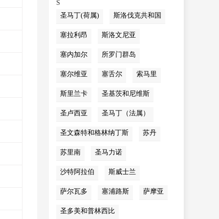
S
圣马丁(荷属)
斯洛伐克共和国
塞拉利昂
斯洛文尼亚
塞内加尔
所罗门群岛
塞尔维亚
塞舌尔
索马里
斯里兰卡
圣基茨和尼维斯
圣卢西亚
圣马丁（法属）
圣文森特和格林纳丁斯
苏丹
苏里南
圣马力诺
沙特阿拉伯
斯威士兰
萨尔瓦多
塞浦路斯
萨摩亚
圣多美和普林西比