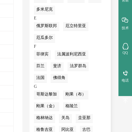
售前
多米尼克
E
俄罗斯联邦
厄立特里亚
技术
厄瓜多尔
F
QQ
菲律宾
法属波利尼西亚
芬兰
斐济
法罗群岛
法国
佛得角
电话
G
哥斯达黎加
刚果（布）
刚果（金）
格陵兰
格林纳达
关岛
圭亚那
格鲁吉亚
冈比亚
古巴