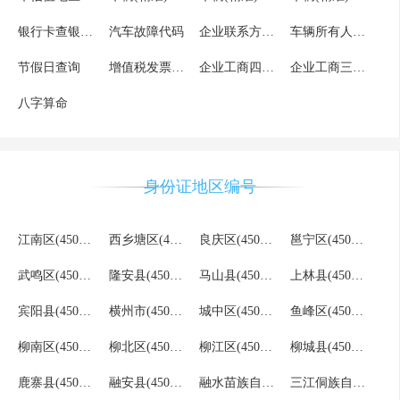
银行卡查银行分行联行号
汽车故障代码
企业联系方式查询
车辆所有人核验
节假日查询
增值税发票文字识别OCR
企业工商四要素验证
企业工商三要素验证
八字算命
身份证地区编号
江南区(450105)
西乡塘区(450107)
良庆区(450108)
邕宁区(450109)
武鸣区(450110)
隆安县(450123)
马山县(450124)
上林县(450125)
宾阳县(450126)
横州市(450181)
城中区(450202)
鱼峰区(450203)
柳南区(450204)
柳北区(450205)
柳江区(450206)
柳城县(450222)
鹿寨县(450223)
融安县(450224)
融水苗族自治县(450225)
三江侗族自治县(450226)