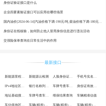
身份证验证接口是什么
企业四要素验证接口可以应用在哪些场景
国内油价[2024-06-14]汽油价格下调-190元/吨,柴油价格下调-180元/吨,
身份证在线核验，如何防止他人冒用身份信息进行违法活动
交强险保单查询在日常生活中的作用
最新接口
新能源里程查询
新能源云检测
人脸身份证比对
手机号实名认证_详情版
IPv4地址区县级
银行名称列表及缩写
车牌号查车辆信息结果调用
身份证有效期验证核验详细版
地址基础搜索服务
车牌号查车辆信息
维保结果查询
车辆精准估值
车估值地区列表
车辆(精准)估值车型列表
车辆(精准)估值车系列表
车辆(精准)估值品牌列表