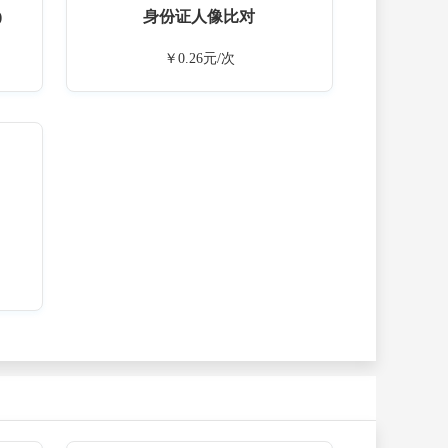
)
身份证人像比对
￥0.26元/次