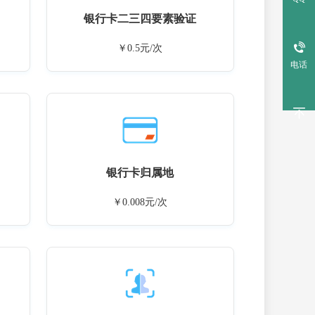
银行卡二三四要素验证
￥0.5元/次
电话
银行卡归属地
￥0.008元/次