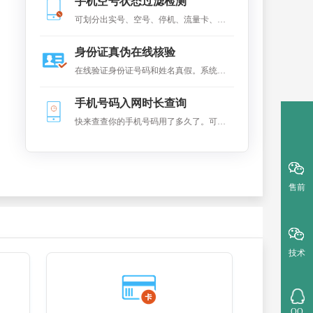
手机空号状态过滤检测
据，可查得企业工商基本信息。
可划分出实号、空号、停机、流量卡、沉
默号，主要广泛应用于手机实号检测、各
身份证真伪在线核验
类电销行业，短信行业、大数据整理、保
在线验证身份证号码和姓名真假。系统连
险代理行业等。
接到全国户籍系统进对比，返回是否一致
手机号码入网时长查询
的结果
快来查查你的手机号码用了多久了。可在
线查询手机号码的在网(入网)时长
售前
技术
QQ