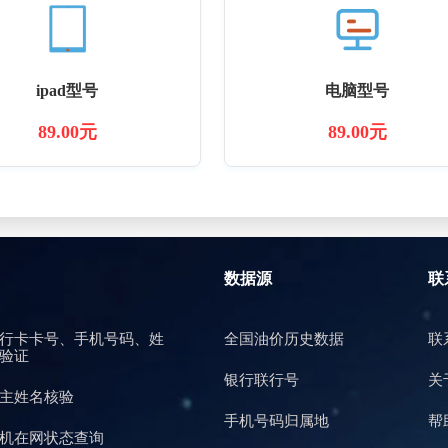
ipad型号
电脑型号
89.00元
89.00元
数据源
联
行卡卡号、手机号码、姓
全国油价历史数据
联
验证
银行联行号
关
主姓名核验
手机号码归属地
帮
机在网状态查询