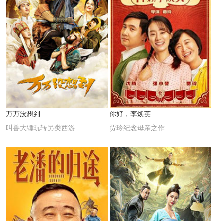
万万没想到
你好，李焕英
叫兽大锤玩转另类西游
贾玲纪念母亲之作