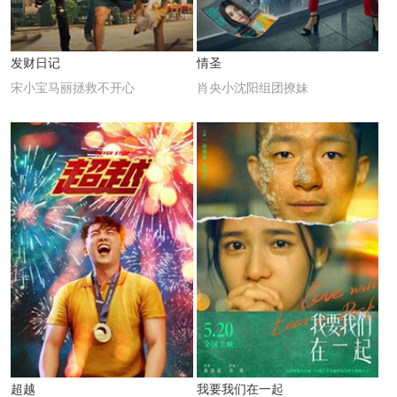
发财日记
情圣
宋小宝马丽拯救不开心
肖央小沈阳组团撩妹
超越
我要我们在一起