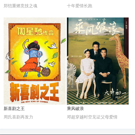
郑恺重燃竞技之魂
十年爱情长跑
新喜剧之王
乘风破浪
周氏喜剧再发力
邓超穿越时空见证父母爱情