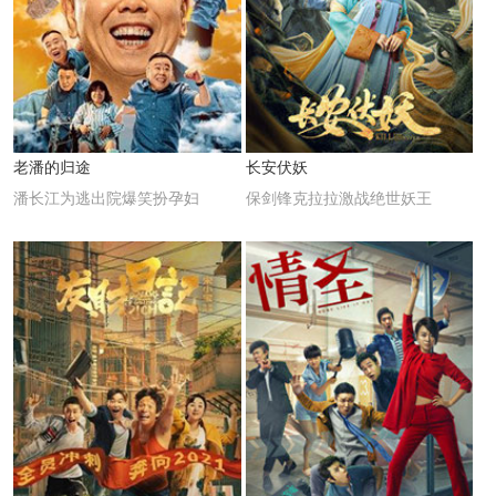
老潘的归途
长安伏妖
潘长江为逃出院爆笑扮孕妇
保剑锋克拉拉激战绝世妖王