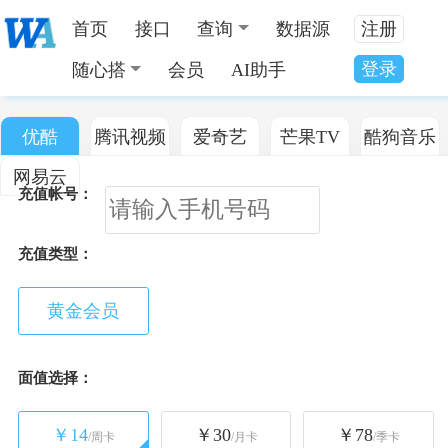
首页
接口
查询
数据源
注册
登录
随心搭
会员
AI助手
优酷
腾讯视频
爱奇艺
芒果TV
酷狗音乐
网易云
充值帐号：
充值类型：
黄金会员
面值选择：
￥
14
￥
30
￥
78
/
周卡
/
月卡
/
季卡