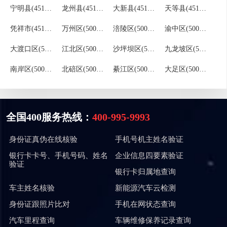
宁明县(451422)
龙州县(451423)
大新县(451424)
天等县(451425)
凭祥市(451481)
万州区(500101)
涪陵区(500102)
渝中区(500103)
大渡口区(500104)
江北区(500105)
沙坪坝区(500106)
九龙坡区(500107)
南岸区(500108)
北碚区(500109)
綦江区(500110)
大足区(500111)
全国400服务热线：
400-995-9993
身份证真伪在线核验
手机号机主姓名验证
银行卡卡号、手机号码、姓名
企业信息四要素验证
验证
银行卡归属地查询
车主姓名核验
新能源汽车云检测
身份证跟照片比对
手机在网状态查询
汽车里程查询
车辆维修保养记录查询