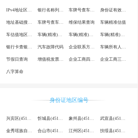
IPv4地址区县级
银行名称列表及缩写
车牌号查车辆信息结果调用
身份证有效期验证核验详细版
地址基础搜索服务
车牌号查车辆信息
维保结果查询
车辆精准估值
车估值地区列表
车辆(精准)估值车型列表
车辆(精准)估值车系列表
车辆(精准)估值品牌列表
银行卡查银行分行联行号
汽车故障代码
企业联系方式查询
车辆所有人核验
节假日查询
增值税发票文字识别OCR
企业工商四要素验证
企业工商三要素验证
八字算命
身份证地区编号
兴宾区(451302)
忻城县(451321)
象州县(451322)
武宣县(451323)
金秀瑶族自治县(451324)
合山市(451381)
江州区(451402)
扶绥县(451421)