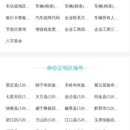
车估值地区列表
车辆(精准)估值车型列表
车辆(精准)估值车系列表
车辆(精准)估值品牌列表
银行卡查银行分行联行号
汽车故障代码
企业联系方式查询
车辆所有人核验
节假日查询
增值税发票文字识别OCR
企业工商四要素验证
企业工商三要素验证
八字算命
身份证地区编号
普定县(520422)
镇宁布依族苗族自治县(520423)
关岭布依族苗族自治县(520424)
紫云苗族布依族自治县(520425)
七星关区(520502)
大方县(520521)
金沙县(520523)
织金县(520524)
纳雍县(520525)
威宁彝族回族苗族自治县(520526)
赫章县(520527)
黔西市(520581)
碧江区(520602)
万山区(520603)
江口县(520621)
玉屏侗族自治县(520622)