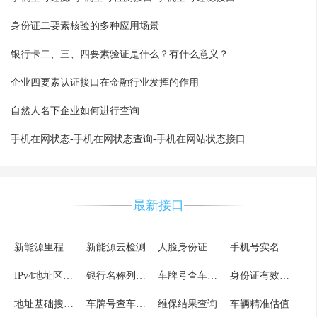
身份证二要素核验的多种应用场景
银行卡二、三、四要素验证是什么？有什么意义？
企业四要素认证接口在金融行业发挥的作用
自然人名下企业如何进行查询
手机在网状态-手机在网状态查询-手机在网站状态接口
最新接口
新能源里程查询
新能源云检测
人脸身份证比对
手机号实名认证_详情版
IPv4地址区县级
银行名称列表及缩写
车牌号查车辆信息结果调用
身份证有效期验证核验详细版
地址基础搜索服务
车牌号查车辆信息
维保结果查询
车辆精准估值