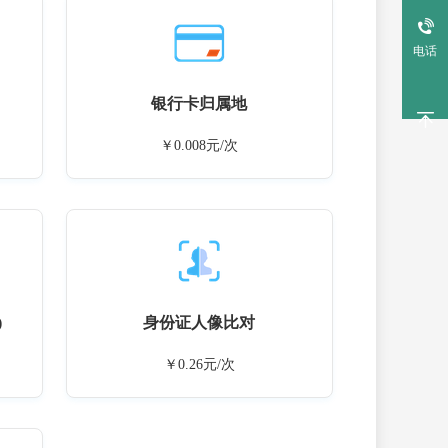
电话
银行卡归属地
￥0.008元/次
)
身份证人像比对
￥0.26元/次