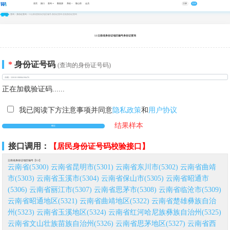
首页
接口
查询
数据源
系统
随心搭
会员
注册
登录
首页
>
查询
>
身份证查询
> 53云南省身份证地区编号-身份证查询-在线身份证查询
53云南省身份证地区编号身份证查询
*
身份证号码
(查询的身份证号码)
正在加载验证码......
我已阅读下方注意事项并同意
隐私政策
和
用户协议
结果样本
接口调用：
【居民身份证号码校验接口】
云南省身份证地区编号【53】
云南省(5300)
云南省昆明市(5301)
云南省东川市(5302)
云南省曲靖
市(5303)
云南省玉溪市(5304)
云南省保山市(5305)
云南省昭通市
(5306)
云南省丽江市(5307)
云南省思茅市(5308)
云南省临沧市(5309)
云南省昭通地区(5321)
云南省曲靖地区(5322)
云南省楚雄彝族自治
州(5323)
云南省玉溪地区(5324)
云南省红河哈尼族彝族自治州(5325)
云南省文山壮族苗族自治州(5326)
云南省思茅地区(5327)
云南省西