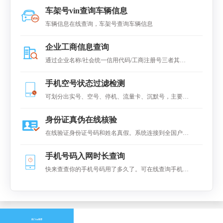
车架号vin查询车辆信息
车辆信息在线查询，车架号查询车辆信息
企业工商信息查询
通过企业名称/社会统一信用代码/工商注册号三者其中
之一快速查询全国企业工商数据，可查得企业工商基本
手机空号状态过滤检测
信息。
可划分出实号、空号、停机、流量卡、沉默号，主要广
泛应用于手机实号检测、各类电销行业，短信行业、大
身份证真伪在线核验
数据整理、保险代理行业等。
在线验证身份证号码和姓名真假。系统连接到全国户籍
系统进对比，返回是否一致的结果
手机号码入网时长查询
快来查查你的手机号码用了多久了。可在线查询手机号
码的在网(入网)时长
热门Api推荐