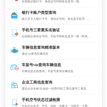
在线验证银行卡、身份证号码和姓名是否一致。
银行卡账户类型查询
输入开卡人银行卡号、身份证号码、姓名及手机号，查
询该卡账户类型，如Ⅰ类卡、II类账户、III类账户等。
手机号三要素实名验证
在线验证身份证号码、手机号和姓名是否一致（即真
假）
车辆信息查询精准版本
通过vin查询车辆信息
车架号vin查询车辆信息
车辆信息在线查询，车架号查询车辆信息
企业工商信息查询
通过企业名称/社会统一信用代码/工商注册号三者其中
之一快速查询全国企业工商数据，可查得企业工商基本
手机空号状态过滤检测
信息。
可划分出实号、空号、停机、流量卡、沉默号，主要广