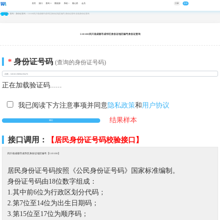
首页
接口
查询
数据源
系统
随心搭
会员
注册
登录
首页
>
查询
>
身份证查询
> 510108四川省成都市成华区身份证地区编号-身份证查询-在线身份证查询
510108四川省成都市成华区身份证地区编号身份证查询
*
身份证号码
(查询的身份证号码)
正在加载验证码......
我已阅读下方注意事项并同意
隐私政策
和
用户协议
结果样本
接口调用：
【居民身份证号码校验接口】
四川省成都市成华区身份证地区编号【510108】
居民身份证号码按照《公民身份证号码》国家标准编制。
身份证号码由18位数字组成：
1.其中前6位为行政区划分代码；
2.第7位至14位为出生日期码；
3.第15位至17位为顺序码；