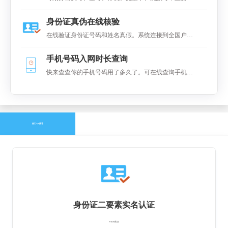
泛应用于手机实号检测、各类电销行业，短信行业、大
身份证真伪在线核验
数据整理、保险代理行业等。
在线验证身份证号码和姓名真假。系统连接到全国户籍
系统进对比，返回是否一致的结果
手机号码入网时长查询
快来查查你的手机号码用了多久了。可在线查询手机号
码的在网(入网)时长
热门Api推荐
身份证二要素实名认证
￥0.09元/次