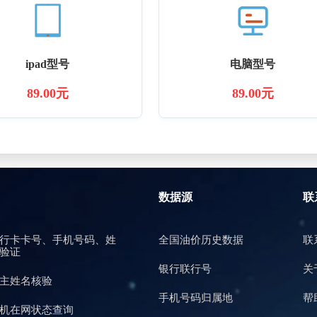
ipad型号
电脑型号
89.00元
89.00元
数据源
联
行卡卡号、手机号码、姓
全国油价历史数据
联
验证
银行联行号
关
主姓名核验
手机号码归属地
帮
机在网状态查询