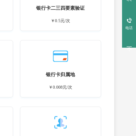
银行卡二三四要素验证
￥0.5元/次
电话
银行卡归属地
￥0.008元/次