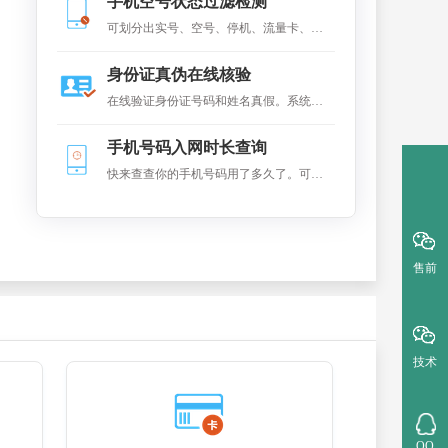
手机空号状态过滤检测
据，可查得企业工商基本信息。
可划分出实号、空号、停机、流量卡、沉
默号，主要广泛应用于手机实号检测、各
身份证真伪在线核验
类电销行业，短信行业、大数据整理、保
在线验证身份证号码和姓名真假。系统连
险代理行业等。
接到全国户籍系统进对比，返回是否一致
手机号码入网时长查询
的结果
快来查查你的手机号码用了多久了。可在
线查询手机号码的在网(入网)时长
售前
技术
QQ