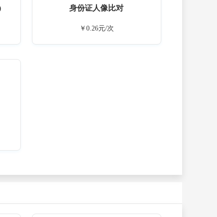
)
身份证人像比对
￥0.26元/次