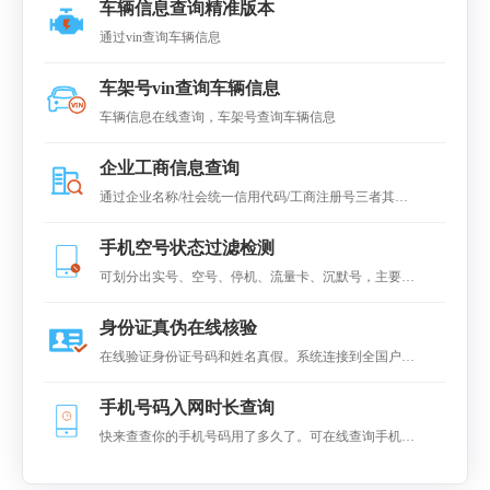
车辆信息查询精准版本
通过vin查询车辆信息
车架号vin查询车辆信息
车辆信息在线查询，车架号查询车辆信息
企业工商信息查询
通过企业名称/社会统一信用代码/工商注册号三者其中
之一快速查询全国企业工商数据，可查得企业工商基本
手机空号状态过滤检测
信息。
可划分出实号、空号、停机、流量卡、沉默号，主要广
泛应用于手机实号检测、各类电销行业，短信行业、大
身份证真伪在线核验
数据整理、保险代理行业等。
在线验证身份证号码和姓名真假。系统连接到全国户籍
系统进对比，返回是否一致的结果
手机号码入网时长查询
快来查查你的手机号码用了多久了。可在线查询手机号
码的在网(入网)时长