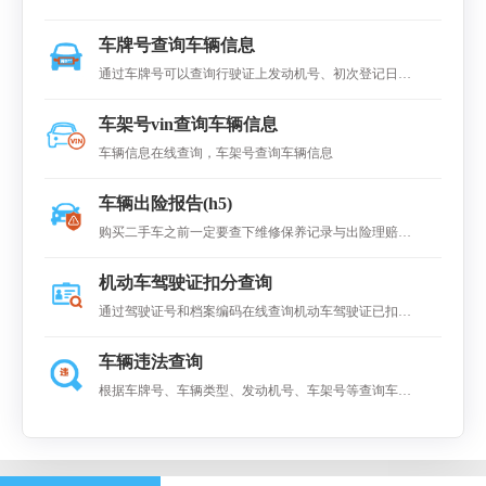
车牌号查询车辆信息
通过车牌号可以查询行驶证上发动机号、初次登记日
期、车身颜色、年检日期、最大功率、出厂日期、使用
车架号vin查询车辆信息
性质、检验有效期车型等相关信息，但不查询到车主的
车辆信息在线查询，车架号查询车辆信息
相关信息。
车辆出险报告(h5)
购买二手车之前一定要查下维修保养记录与出险理赔记
录 购买二手车,一定要审核车辆的交强险,否则发生事故
机动车驾驶证扣分查询
交强险损失首先由车主买单
通过驾驶证号和档案编码在线查询机动车驾驶证已扣分
情况。
车辆违法查询
根据车牌号、车辆类型、发动机号、车架号等查询车辆
违规记录