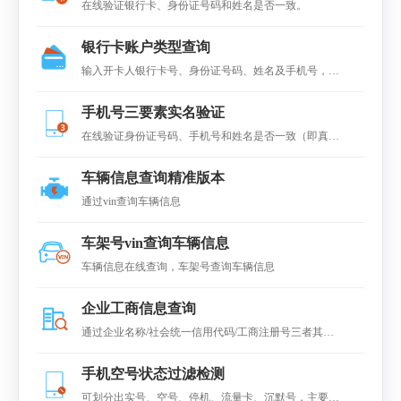
在线验证银行卡、身份证号码和姓名是否一致。
银行卡账户类型查询
输入开卡人银行卡号、身份证号码、姓名及手机号，查
询该卡账户类型，如Ⅰ类卡、II类账户、III类账户等。
手机号三要素实名验证
在线验证身份证号码、手机号和姓名是否一致（即真
假）
车辆信息查询精准版本
通过vin查询车辆信息
车架号vin查询车辆信息
车辆信息在线查询，车架号查询车辆信息
企业工商信息查询
通过企业名称/社会统一信用代码/工商注册号三者其中
之一快速查询全国企业工商数据，可查得企业工商基本
手机空号状态过滤检测
信息。
可划分出实号、空号、停机、流量卡、沉默号，主要广