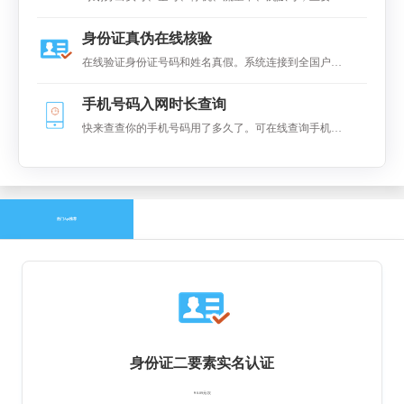
泛应用于手机实号检测、各类电销行业，短信行业、大
身份证真伪在线核验
数据整理、保险代理行业等。
在线验证身份证号码和姓名真假。系统连接到全国户籍
系统进对比，返回是否一致的结果
手机号码入网时长查询
快来查查你的手机号码用了多久了。可在线查询手机号
码的在网(入网)时长
热门Api推荐
身份证二要素实名认证
￥0.09元/次