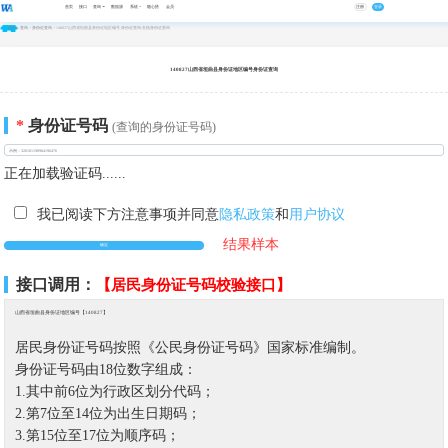
首页
接口
查询
数据源
系统
随心搭
会员
注册
登录
首页
>
查询
>
身份证查询
> 140827山西省垣曲县身份证地区编号-身份证查询-在线身份证查询
140827山西省垣曲县身份证地区编号身份证查询
*
身份证号码
(查询的身份证号码)
正在加载验证码......
我已阅读下方注意事项并同意
隐私政策
和
用户协议
结果样本
接口调用：
【居民身份证号码校验接口】
山西省垣曲县身份证地区编号【140827】
居民身份证号码按照《公民身份证号码》国家标准编制。
身份证号码由18位数字组成：
1.其中前6位为行政区划分代码；
2.第7位至14位为出生日期码；
3.第15位至17位为顺序码；