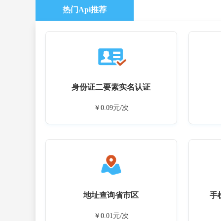
热门Api推荐
身份证二要素实名认证
￥0.09元/次
地址查询省市区
手
￥0.01元/次