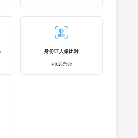
)
身份证人像比对
￥0.26元/次