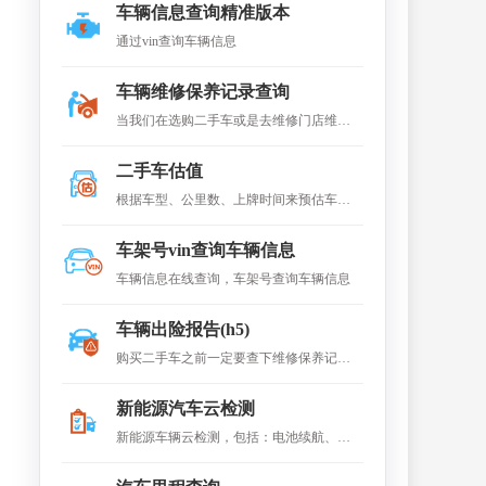
车辆信息查询精准版本
通过vin查询车辆信息
车辆维修保养记录查询
当我们在选购二手车或是去维修门店维修
时，查询车辆的维修保养记录至关重要。
二手车估值
查维保不仅能帮助更快更准确地查出维修
根据车型、公里数、上牌时间来预估车辆
故障，还是二手车好坏辨别中的得力帮
价值。返回车商售车价、个人交易价、 车
手。可查询到各4s店维修记录
车架号vin查询车辆信息
商收车价。
车辆信息在线查询，车架号查询车辆信息
车辆出险报告(h5)
购买二手车之前一定要查下维修保养记录
与出险理赔记录 购买二手车,一定要审核车
新能源汽车云检测
辆的交强险,否则发生事故交强险损失首先
新能源车辆云检测，包括：电池续航、电
由车主买单
池健康度、电池衰退水平值、总充电次