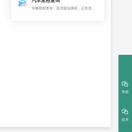
汽车里程查询
数、循环次数 等数据。
车辆里程查询：是否疑似调表，正常里程
和异常里程等数据分析。
售前
技术