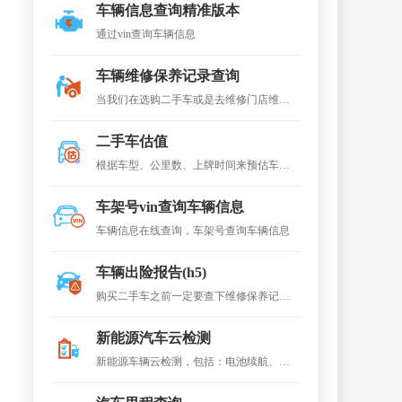
车辆信息查询精准版本
通过vin查询车辆信息
车辆维修保养记录查询
当我们在选购二手车或是去维修门店维修
时，查询车辆的维修保养记录至关重要。
二手车估值
查维保不仅能帮助更快更准确地查出维修
根据车型、公里数、上牌时间来预估车辆
故障，还是二手车好坏辨别中的得力帮
价值。返回车商售车价、个人交易价、 车
手。可查询到各4s店维修记录
车架号vin查询车辆信息
商收车价。
车辆信息在线查询，车架号查询车辆信息
车辆出险报告(h5)
购买二手车之前一定要查下维修保养记录
与出险理赔记录 购买二手车,一定要审核车
新能源汽车云检测
辆的交强险,否则发生事故交强险损失首先
新能源车辆云检测，包括：电池续航、电
由车主买单
池健康度、电池衰退水平值、总充电次