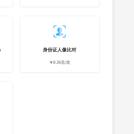
)
身份证人像比对
￥0.26元/次