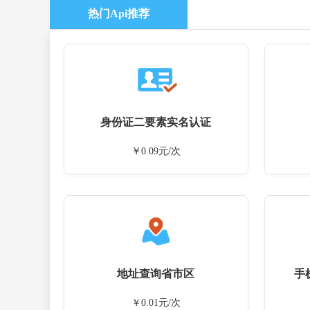
热门Api推荐
身份证二要素实名认证
￥0.09元/次
地址查询省市区
手
￥0.01元/次