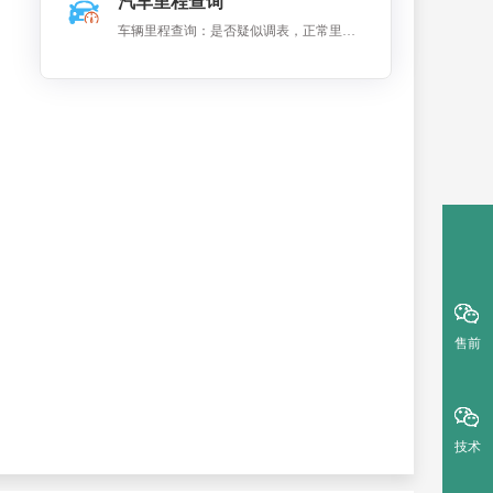
汽车里程查询
数、循环次数 等数据。
车辆里程查询：是否疑似调表，正常里程
和异常里程等数据分析。
售前
技术