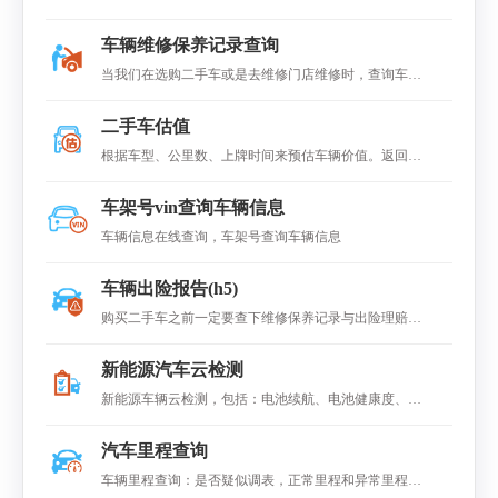
车辆维修保养记录查询
当我们在选购二手车或是去维修门店维修时，查询车辆
的维修保养记录至关重要。查维保不仅能帮助更快更准
二手车估值
确地查出维修故障，还是二手车好坏辨别中的得力帮
根据车型、公里数、上牌时间来预估车辆价值。返回车
手。可查询到各4s店维修记录
商售车价、个人交易价、 车商收车价。
车架号vin查询车辆信息
车辆信息在线查询，车架号查询车辆信息
车辆出险报告(h5)
购买二手车之前一定要查下维修保养记录与出险理赔记
录 购买二手车,一定要审核车辆的交强险,否则发生事故
新能源汽车云检测
交强险损失首先由车主买单
新能源车辆云检测，包括：电池续航、电池健康度、电
池衰退水平值、总充电次数、循环次数 等数据。
汽车里程查询
车辆里程查询：是否疑似调表，正常里程和异常里程等