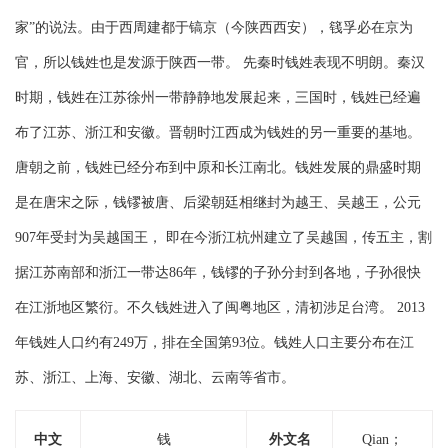
家”的说法。由于西周建都于镐京（今陕西西安），篯孚必在京为
官，所以钱姓也是发源于陕西一带。 先秦时钱姓表现不明朗。秦汉
时期，钱姓在江苏徐州一带静静地发展起来，三国时，钱姓已经遍
布了江苏、浙江和安徽。晋朝时江西成为钱姓的另一重要的基地。
唐朝之前，钱姓已经分布到中原和长江南北。钱姓发展的鼎盛时期
是在唐宋之际，钱镠被唐、后梁朝廷相继封为越王、吴越王，公元
907年受封为吴越国王， 即在今浙江杭州建立了吴越国，传五主，割
据江苏南部和浙江一带达86年，钱镠的子孙分封到各地，子孙很快
在江浙地区繁衍。不久钱姓进入了闽粤地区，清初涉足台湾。 2013
年钱姓人口约有249万，排在全国第93位。钱姓人口主要分布在江
苏、浙江、上海、安徽、湖北、云南等省市。
中文
钱
外文名
Qian；