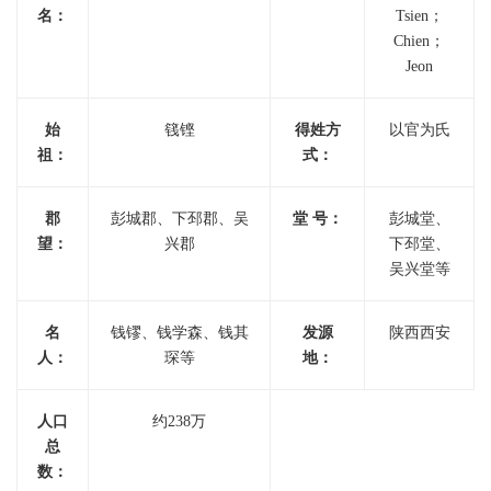
名：
Tsien；
Chien；
Jeon
始
篯铿
得姓方
以官为氏
祖：
式：
郡
彭城郡、下邳郡、吴
堂 号：
彭城堂、
望：
兴郡
下邳堂、
吴兴堂等
名
钱镠、钱学森、钱其
发源
陕西西安
人：
琛等
地：
人口
约238万
总
数：