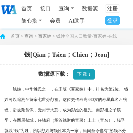
首页
接口
查询
数据源
注册
登录
随心搭
会员
AI助手
首页
>
查询
>
百家姓
> 钱姓全国人口数量-百家姓-在线
钱[Qian；Tsien；Chien；Jeon]
数据源下载：
下 载 ↓
钱姓，中华姓氏之一，在宋版《百家姓》中，排名为第2位。 钱
姓可以追溯至黄帝七世孙彭祖。这位史传寿高880岁的寿星真名叫篯
铿，后被尧赏识，受封于大彭，成为彭姓的祖先。而彭祖之子篯
孚，在西周都城，任钱府（掌管钱财的官署）上士（官名），篯孚
就以“钱”为姓，所以彭姓与钱姓本为一家，民间至今也有“彭钱不分