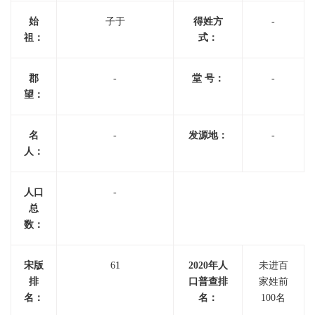
始
子于
得姓方
-
祖：
式：
郡
-
堂 号：
-
望：
名
-
发源地：
-
人：
人口
-
总
数：
宋版
61
2020年人
未进百
排
口普查排
家姓前
名：
名：
100名