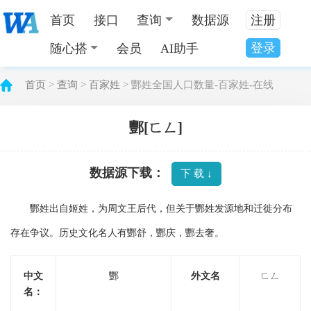
首页
接口
查询
数据源
注册
登录
随心搭
会员
AI助手
首页
>
查询
>
百家姓
> 酆姓全国人口数量-百家姓-在线
酆[ㄈㄥ]
数据源下载：
下 载 ↓
酆姓出自姬姓，为周文王后代，但关于酆姓发源地和迁徙分布
存在争议。历史文化名人有酆舒，酆庆，酆去奢。
中文
酆
外文名
ㄈㄥ
名：