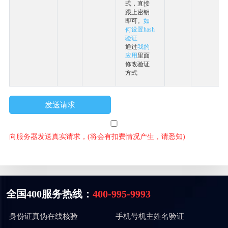
式，直接
3e
跟上密钥
2d
即可。
如
66
何设置hash
c0
验证
9f
通过
我的
应用
里面
修改验证
方式
发送请求
向服务器发送真实请求，(将会有扣费情况产生，请悉知)
全国400服务热线：
400-995-9993
身份证真伪在线核验
手机号机主姓名验证