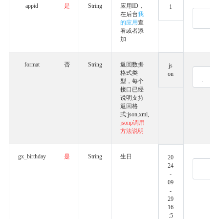
appid
是
String
应用ID，
1
在后台
我
的应用
查
看或者添
加
format
否
String
返回数据
js
格式类
on
型，每个
接口已经
说明支持
返回格
式:json,xml,
jsonp调用
方法说明
gx_birthday
是
String
生日
20
24
-
09
-
29
16
:5