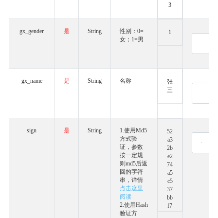
3
gx_gender
是
String
性别：0=
1
女；1=男
gx_name
是
String
名称
张
三
sign
是
String
1.使用Md5
52
方式验
a3
证，参数
2b
按一定规
e2
则md5后返
74
回的字符
a5
串，详情
c5
点击这里
37
阅读
bb
2.使用Hash
f7
验证方
a5