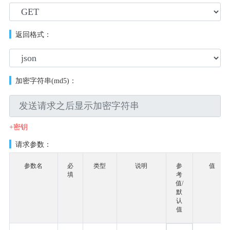
返回格式：
加密字符串(md5)：
+密钥
请求参数：
参数名
必
类型
说明
参
值
填
考
值/
默
认
值